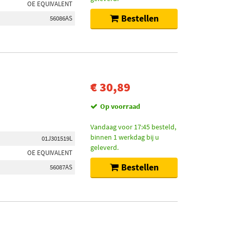
OE EQUIVALENT
Bestellen
56086AS
€ 30,89
Op voorraad
Vandaag voor 17:45 besteld,
binnen 1 werkdag bij u
01J301519L
geleverd.
OE EQUIVALENT
Bestellen
56087AS