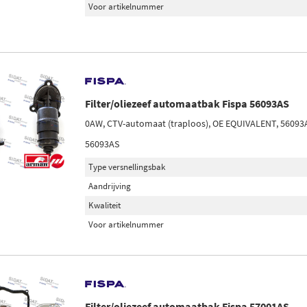
Voor artikelnummer
Filter/oliezeef automaatbak Fispa 56093AS
0AW, CTV-automaat (traploos), OE EQUIVALENT, 56093
56093AS
Type versnellingsbak
Aandrijving
Kwaliteit
Voor artikelnummer
Filter/oliezeef automaatbak Fispa 57001AS