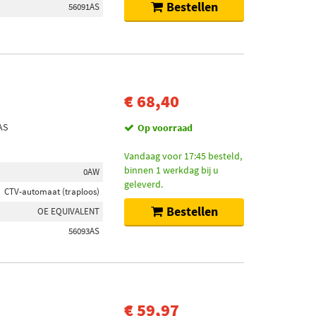
Bestellen
56091AS
€ 68,40
AS
Op voorraad
Vandaag voor 17:45 besteld,
binnen 1 werkdag bij u
0AW
geleverd.
CTV-automaat (traploos)
Bestellen
OE EQUIVALENT
56093AS
€ 59,97