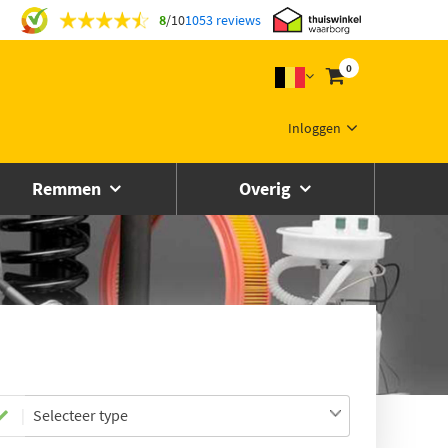
8
/
10
1053 reviews
0
Inloggen
Remmen
Overig
Selecteer type