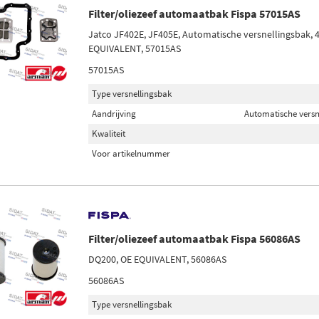
Filter/oliezeef automaatbak Fispa 57015AS
Jatco JF402E, JF405E, Automatische versnellingsbak, 4
EQUIVALENT, 57015AS
57015AS
Type versnellingsbak
Aandrijving
Automatische versne
Kwaliteit
Voor artikelnummer
Filter/oliezeef automaatbak Fispa 56086AS
DQ200, OE EQUIVALENT, 56086AS
56086AS
Type versnellingsbak