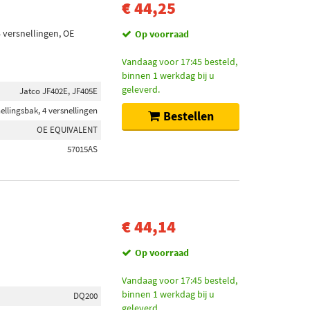
€ 44,25
 versnellingen, OE
Op voorraad
Vandaag voor 17:45 besteld,
binnen 1 werkdag bij u
geleverd.
Jatco JF402E, JF405E
llingsbak, 4 versnellingen
Bestellen
OE EQUIVALENT
57015AS
€ 44,14
Op voorraad
Vandaag voor 17:45 besteld,
binnen 1 werkdag bij u
DQ200
geleverd.