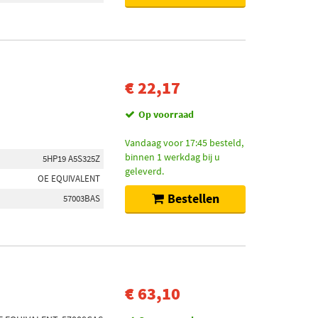
€ 22,17
Op voorraad
Vandaag voor 17:45 besteld,
binnen 1 werkdag bij u
5HP19 A5S325Z
geleverd.
OE EQUIVALENT
Bestellen
57003BAS
€ 63,10