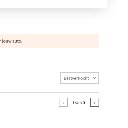
r jouw auto.
1
van
3