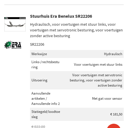
Op voorraad (167)
Stuurhuis Era Benelux SR22206
Hydraulisch, voor voertuigen met stuur links, voor
voertuigen met servotronic besturing, voor voertuigen
zonder active besturing
SR22206
Werkwijze
Hydraulisch
Links-/rechtsbestu
Voor voertuigen met stuur links
ring
Voor voertuigen met servotronic
Uitvoering
besturing, voor voertuigen zonder
active besturing
Aanvullende
artikelen /
Met gat voor sensor
Aanvullende info 2
Statiegeld/loodtoe
€ 181,50
slag
€ 822,80