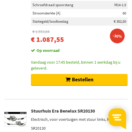
Schroefdraad spoorstang
M14-1.5
Stroomsterkte [A]
60
Statiegeld/loodtoeslag
€ 302,50
€ 1.553,64
-30%
€ 1.087,55
Op voorraad
Vandaag voor 17:45 besteld, binnen 1 werkdag bij u
geleverd.
Bestellen
Stuurhuis Era Benelux SR20130
Electrisch, voor voertuigen met stuur links, M14-1.5
SR20130