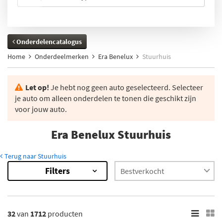
Onderdelencatalogus
Home
Onderdeelmerken
Era Benelux
Stuurhuis
Let op!
Je hebt nog geen auto geselecteerd. Selecteer
je auto om alleen onderdelen te tonen die geschikt zijn
voor jouw auto.
Era Benelux Stuurhuis
Terug naar Stuurhuis
Filters
1712
Resultaten
×
Voorraad
32
van
1712
producten
Niet op voorraad (1545)