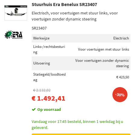
Stuurhuis Era Benelux SR23407
Electrisch, voor voertuigen met stuur links, voor
voertuigen zonder dynamic steering
SR23407
Werkwijze
Electrisch
Links-/rechtsbesturi
Voor voertuigen met stuur links
ng
Voor voertuigen zonder dynamic
Uitvoering
steering
Statiegeld/loodtoesl
€ 423,50
ag
€ 2.132,02
-30%
€ 1.492,41
Op voorraad
Vandaag voor 17:45 besteld, binnen 1 werkdag bij u
geleverd.