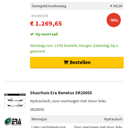
Statiegeld/loodtoeslag
€ 302,50
€ 1.813,79
-30%
€ 1.269,65
Op voorraad
Vandaag voor 13:45 besteld, morgen (zaterdag) bij u
geleverd.
Bestellen
Stuurhuis Era Benelux SR20055
Hydraulisch, voor voertuigen met stuur links
SR20055
Werkwijze
Hydraulisch
Links-/rechtsbesturing
Voor voertuigen met stuur links