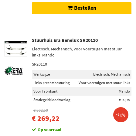
Bestellen
Stuurhuis Era Benelux SR20110
Electrisch, Mechanisch, voor voertuigen met stuur
links, Mando
SR20110
Werkwijze
Electrisch, Mechanisch
Links-/rechtsbesturing
Voor voertuigen met stuur links
Voor fabrikant
Mando
Statiegeld/loodtoeslag
€ 90,75
€ 302,50
-11%
€ 269,22
Op voorraad