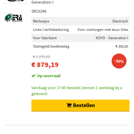
Generation I
SR23296
Werkwijze
Electrisch
Links-/rechtsbesturing
Voor voertuigen met stuur links
Voor fabrikant
KOYO - Generation I
Statiegeld/loodtoeslag
€ 302,50
€ 1.255,98
-30%
€ 879,19
Op voorraad
Vandaag voor 17:45 besteld, binnen 1 werkdag bij u
geleverd.
Bestellen