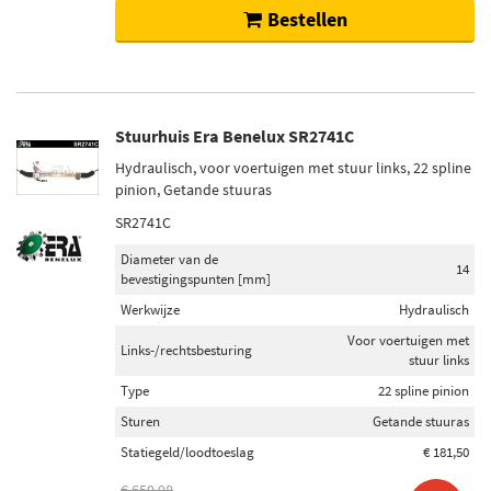
Bestellen
Stuurhuis Era Benelux SR2741C
Hydraulisch, voor voertuigen met stuur links, 22 spline
pinion, Getande stuuras
SR2741C
Diameter van de
14
bevestigingspunten [mm]
Werkwijze
Hydraulisch
Voor voertuigen met
Links-/rechtsbesturing
stuur links
Type
22 spline pinion
Sturen
Getande stuuras
Statiegeld/loodtoeslag
€ 181,50
€ 650,98