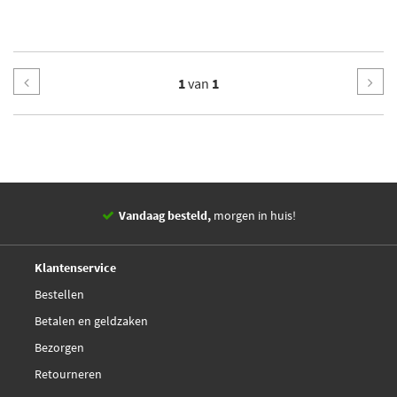
1
van
1
Vandaag besteld,
morgen in huis!
14 dagen,
retourgarantie
Deskundig,
advies
Klantenservice
Bestellen
Betalen en geldzaken
Bezorgen
Retourneren