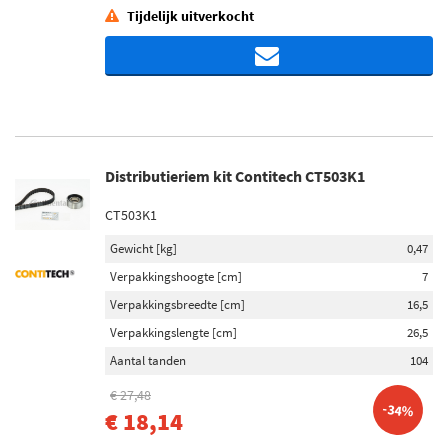
Tijdelijk uitverkocht
Distributieriem kit Contitech CT503K1
CT503K1
Gewicht [kg]
0,47
Verpakkingshoogte [cm]
7
Verpakkingsbreedte [cm]
16,5
Verpakkingslengte [cm]
26,5
Aantal tanden
104
€ 27,48
-34%
€ 18,14