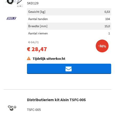
SKD129
Gewicht [kg]
0,53
Aantal tanden
104
Breedte [mm]
15,0
Aantal riemen
1
€ 64,71
-56%
€ 28,47
Tijdelijk uitverkocht
Distributieriem kit Aisin TSFC-005
TSFC-005