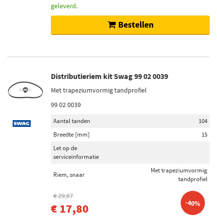
geleverd.
Bestellen
Distributieriem kit Swag 99 02 0039
Met trapeziumvormig tandprofiel
99 02 0039
Aantal tanden
104
Breedte [mm]
15
Let op de
serviceinformatie
Met trapeziumvormig
Riem, snaar
tandprofiel
€ 29,67
-40%
€ 17,80