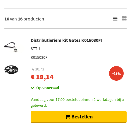
16
Resultaten
×
16
van
16
producten
Merk
Febi Bilstein (1)
Distributieriem kit Gates K015030FI
Gates (1)
STT-1
SKF (1)
K015030FI
Dayco (2)
€ 30,73
Contitech (1)
-41%
€ 18,14
Toon meer
Op voorraad
Voorraad
Vandaag voor 17:00 besteld, binnen 2 werkdagen bij u
geleverd.
Niet op voorraad (11)
Op voorraad (5)
Bestellen