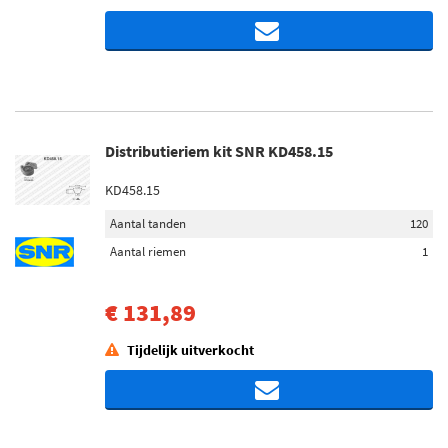
Distributieriem kit SNR KD458.15
KD458.15
Aantal tanden
120
Aantal riemen
1
€ 131,89
Tijdelijk uitverkocht