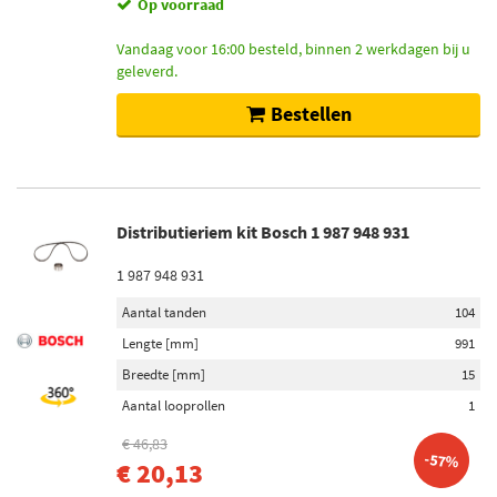
Op voorraad
Vandaag voor 16:00 besteld, binnen 2 werkdagen bij u
geleverd.
Bestellen
Distributieriem kit Bosch 1 987 948 931
1 987 948 931
Aantal tanden
104
Lengte [mm]
991
Breedte [mm]
15
Aantal looprollen
1
€ 46,83
-57%
€ 20,13