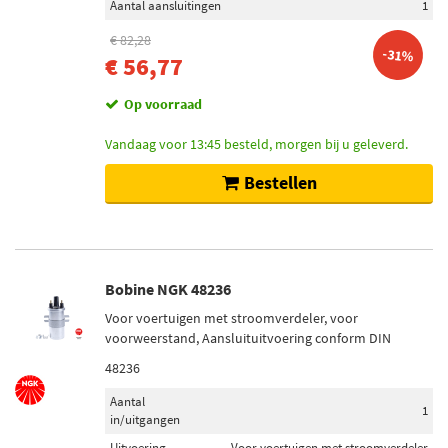
Aantal aansluitingen
1
€ 82,28
-31%
€ 56,77
Op voorraad
Vandaag voor 13:45 besteld, morgen bij u geleverd.
Bestellen
Bobine NGK 48236
Voor voertuigen met stroomverdeler, voor
voorweerstand, Aansluituitvoering conform DIN
48236
Aantal
1
in/uitgangen
Uitvoering
Voor voertuigen met stroomverdeler