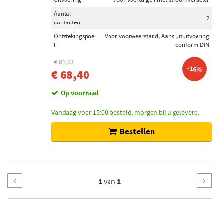
Aantal
2
contacten
Ontstekingspoe
Voor voorweerstand, Aansluituitvoering
l
conform DIN
€ 81,43
-16%
€ 68,40
Op voorraad
Vandaag voor 15:00 besteld, morgen bij u geleverd.
Bestellen
1
van
1