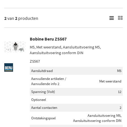
2
Resultaten
×
2
van
2
producten
Merk
NGK (1)
Bobine Beru ZS567
Beru (1)
M5, Met weerstand, Aansluituitvoering M5,
Aansluituitvoering conform DIN
ZS567
Aansluitdraad
M5
Aanvullende artikelen /
Met weerstand
Aanvullende info 2
Spanning (Volt)
12
Optioneel
Aantal contacten
2
Aansluituitvoering M5,
Ontstekingspoel
Aansluituitvoering conform DIN