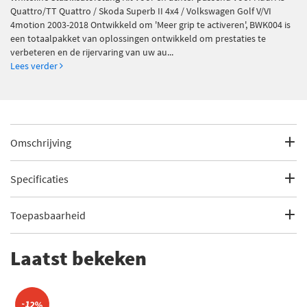
Quattro/TT Quattro / Skoda Superb II 4x4 / Volkswagen Golf V/VI
4motion 2003-2018 Ontwikkeld om 'Meer grip te activeren', BWK004 is
een totaalpakket van oplossingen ontwikkeld om prestaties te
verbeteren en de rijervaring van uw au...
Lees verder
Omschrijving
Whiteline Stabilisatorstang Kit voor en
achter passend voor Audi A3 Quattro/TT
Specificaties
Quattro / Skoda Superb II 4x4 /
Volkswagen Golf V/VI 4motion 2003-2018
Fabrikantcode
WL BWK004
Toepasbaarheid
Merk
Whiteline
Dit artikel is geschikt voor de volgende voertuigen
Laatst bekeken
Ontwikkeld om 'Meer grip te activeren', BWK004 is een
Categorie
Stabilisatorstang kapot? Vervang hem zelf!
totaalpakket van oplossingen ontwikkeld om prestaties te
Audi
S3
A3 (8P1) (2003 - 2013)
Bekijk meer
Whiteline Stabilisatorstang
verbeteren en de rijervaring van uw auto te verbeteren.
-12%