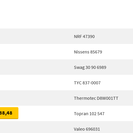
NRF 47390
Nissens 85679
Swag 30 90 6989
TYC 837-0007
Thermotec D8W001TT
38,48
Topran 102 547
Valeo 696031