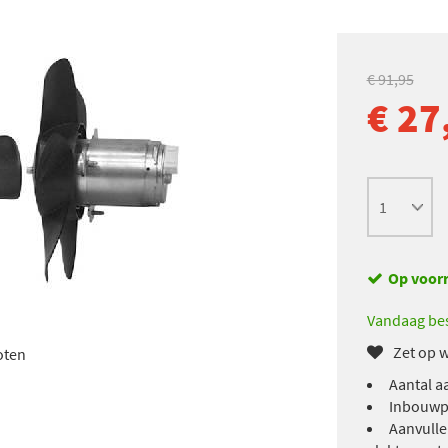
€ 91,95
€ 27
Op voor
Vandaag bes
Zet op w
oten
Aantal a
Inbouwpl
Aanvulle