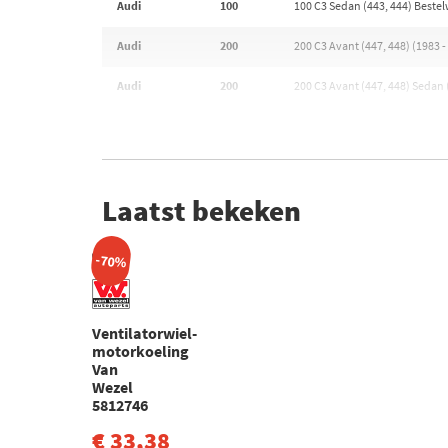
Audi
100
100 C3 Sedan (443, 444) Bestel
Audi
200
200 C3 Avant (447, 448) (1983 -
Audi
200
200 C3 Avant (447, 448) Sedan 
Laatst bekeken
-70%
Ventilatorwiel-
motorkoeling
Van
Wezel
5812746
€ 33,38