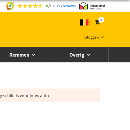
8
/
10
1053 reviews
0
Inloggen
Remmen
Overig
eschikt is voor jouw auto.