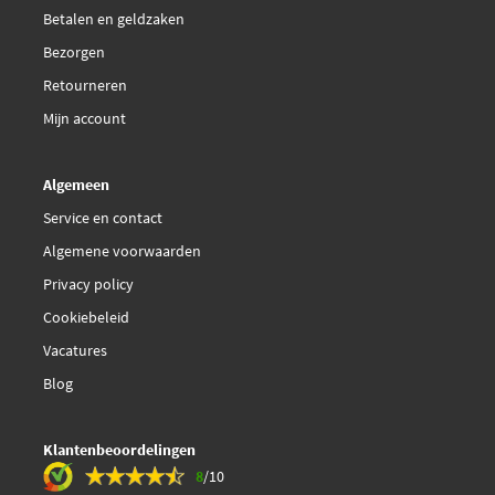
€ 70,43
Maxgear AC882899
Betalen en geldzaken
Bezorgen
€ 68,10
NRF 35449
Retourneren
Mijn account
€ 77,79
Nissens 94626
Algemeen
Valeo Compact 817608
Service en contact
€ 76,64
Valeo 817608
Algemene voorwaarden
Privacy policy
Vemo V46-62-0004
Cookiebeleid
Vacatures
Waeco 8880400266
Blog
Walker WCD00411
Klantenbeoordelingen
8
/10