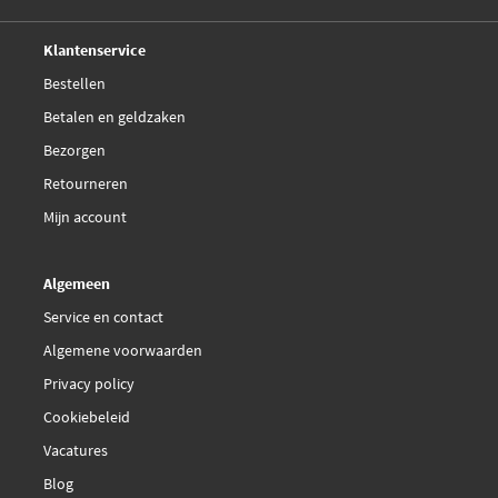
€ 15,34
Mahle Original LA 154
14 dagen,
retourgarantie
Deskundig,
advies
Klantenservice
€ 22,32
Mann-Filter CU 4795
Bestellen
Betalen en geldzaken
Purflux AH775
Bezorgen
Retourneren
SCT Germany SA 1143
Mijn account
Tecnocar E512
Algemeen
Trucktec Automotive
Service en contact
05.59.001
Algemene voorwaarden
Privacy policy
Wix Filters 93227E
Cookiebeleid
Zaffo Z041
Vacatures
Blog