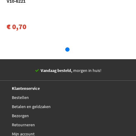
V10-6221
CADDY II Hatchback/limousine (9K9A) (1995 - 2004)
Toon meer
€ 0,70
Vandaag besteld,
morgen in huis!
14 dagen,
retourgarantie
Deskundig,
advies
Klantenservice
Bestellen
Betalen en geldzaken
Bezorgen
Retourneren
Mijn account