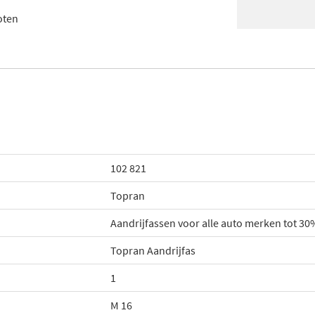
oten
102 821
Topran
Aandrijfassen voor alle auto merken tot 3
Topran Aandrijfas
1
M 16