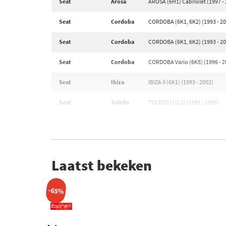
Seat
Arosa
AROSA (6H1) Cabriolet (1997 -
Seat
Cordoba
CORDOBA (6K1, 6K2) (1993 - 2
Seat
Cordoba
CORDOBA (6K1, 6K2) (1993 - 2
Seat
Cordoba
CORDOBA Vario (6K5) (1996 - 2
Seat
Ibiza
IBIZA II (6K1) (1993 - 2002)
Seat
Toledo
TOLEDO I (1L2) (1991 - 1999)
Laatst bekeken
-65%