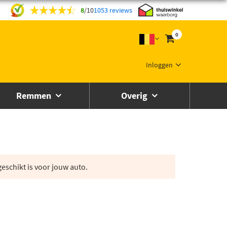
8
/
10
1053 reviews
0
Inloggen
Remmen
Overig
eschikt is voor jouw auto.