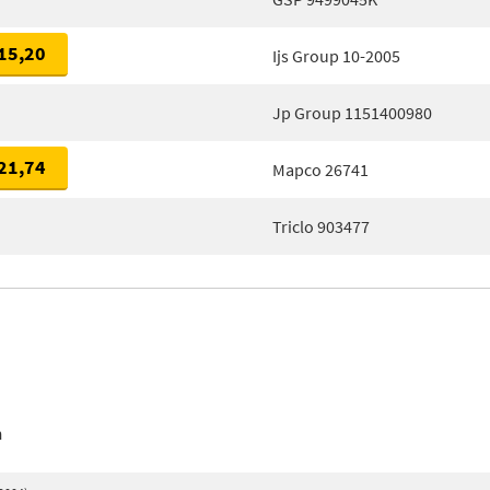
15,20
Ijs Group 10-2005
Jp Group 1151400980
21,74
Mapco 26741
Triclo 903477
n