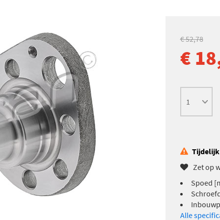
€ 52,78
€ 18
Tijdelij
Zet op w
Spoed [
Schroef
Inbouwpl
Alle specifi