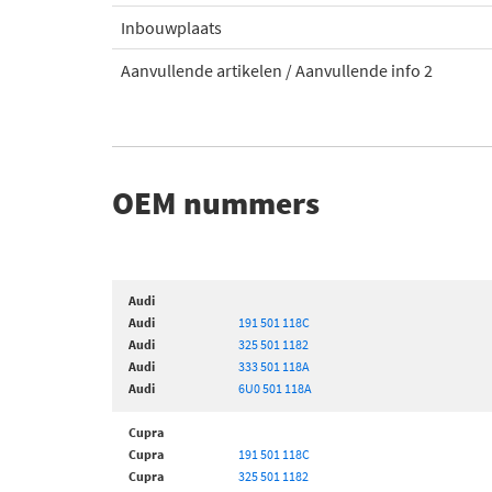
Inbouwplaats
Aanvullende artikelen / Aanvullende info 2
OEM nummers
Audi
Audi
191 501 118C
Audi
325 501 1182
Audi
333 501 118A
Audi
6U0 501 118A
Cupra
Cupra
191 501 118C
Cupra
325 501 1182