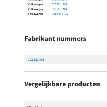
Volkswagen
325 501 1182
Volkswagen
333 501 118A
Volkswagen
6U0 501 118A
Fabrikant nummers
102 821 001
Vergelijkbare producten
AIC 51154