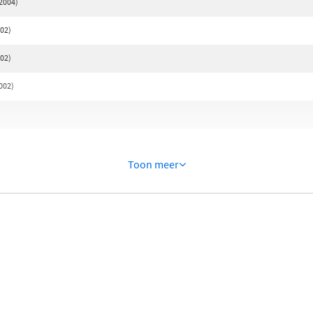
 2004)
002)
002)
002)
Toon meer