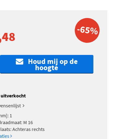
-65%
,48
Houd mij op de
hoogte
k uitverkocht
ensenlijst
mm]: 1
draadmaat: M 16
aats: Achteras rechts
caties