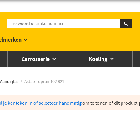
elmerken
Carrosserie
Koeling
Aandrijfas
Astap Topran 102 821
l je kenteken in of selecteer handmatig
om te tonen of dit product g