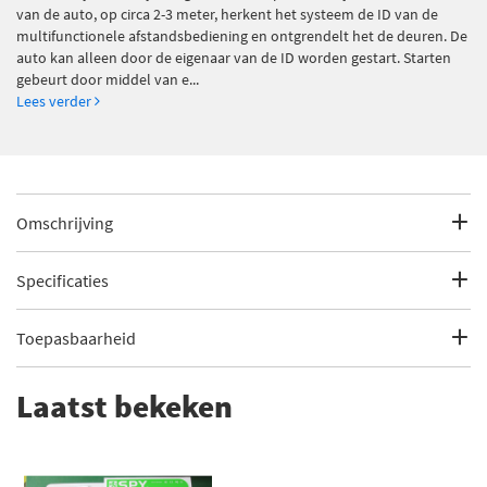
van de auto, op circa 2-3 meter, herkent het systeem de ID van de
multifunctionele afstandsbediening en ontgrendelt het de deuren. De
auto kan alleen door de eigenaar van de ID worden gestart. Starten
gebeurt door middel van e...
Lees verder
Omschrijving
Passive Keyless Entry + Engine Start/Stop SA LA5
Specificaties
Bij het benaderen van de auto, op circa 2-3 meter, herkent het
systeem de ID van de multifunctionele afstandsbediening en
Fabrikantcode
SA LA5
Toepasbaarheid
ontgrendelt het de deuren. De auto kan alleen door de
eigenaar van de ID worden gestart. Starten gebeurt door
Merk
SPY
Dit artikel is universeel.
middel van een start/stop knop.
Laatst bekeken
Categorie
Auto Alarm
KeyLess Entry.
Start/Stop knop.
Bekijk meer
SPY Auto Alarm
Maakt gebruik van de welbekende RFID technologie.