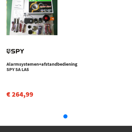
Extreem lange levensduur van de start/stop knop. (getest tot
50.000 keer drukken)
Voorzien van twee ingebouwde antennes en anti-jamming
technologie. (signaal kan niet worden onderschept of worden
opgeslagen door dieven)
Lage stroomconsumptie.
Motor kan met de ID op afstand worden gestart.
Elektrische ramen worden automatisch gesloten.
Alarmsystemen+afstandbediening
SPY SA LA5
€ 264,99