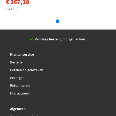
€ 267,18
EAN
4019064053620
Metelli 17-0834
€ 438,01
Statiegeld/loodtoeslag
€ 14,52
€ 80,72
Meyle 214 498 0087
€ 351,12
SKF VKJC 8125
Vandaag besteld,
morgen in huis!
€ 148,27
Triscan 8540 15538
14 dagen,
retourgarantie
Deskundig,
advies
Klantenservice
Bestellen
Betalen en geldzaken
Bezorgen
Retourneren
Mijn account
Algemeen