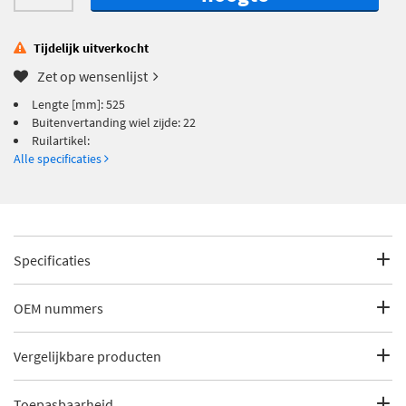
Tijdelijk uitverkocht
Zet op wensenlijst
Lengte [mm]: 525
Buitenvertanding wiel zijde: 22
Ruilartikel:
Alle specificaties
Specificaties
Fabrikantcode
25362
OEM nummers
Merk
Spidan
Ford
Vergelijkbare producten
Ford
1541818
Categorie
Aandrijfassen voor alle auto
Ford
9S513B437AA
merken tot 30% goedkoper
Toepasbaarheid