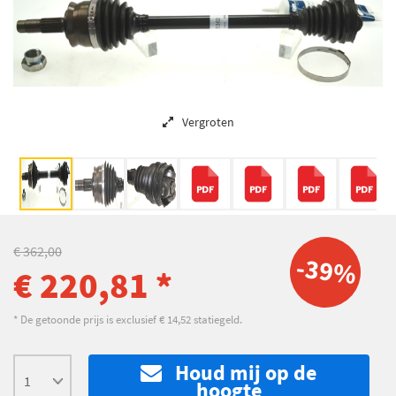
Vergroten
€ 362,00
-39%
€ 220,81 *
* De getoonde prijs is exclusief € 14,52 statiegeld.
Houd mij op de
hoogte