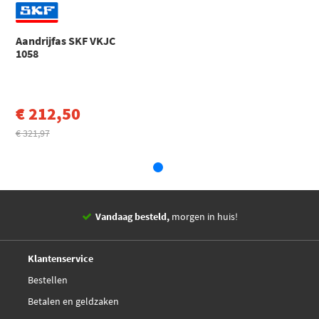
Nieuw onderdeel
Spidan 21979
Aslichaamdiameter
86
Aandrijfas SKF VKJC
Triscan 8540 11525
wielzijdig [mm]
1058
Aslichaamdiameter
100
aandrijfkant [mm
€ 212,50
Schroefdraadmaat
M27x1,5
€ 321,97
Diameter o-ring [mm]
58,8
EAN
7316572885130
Vandaag besteld,
morgen in huis!
14 dagen,
retourgarantie
Deskundig,
advies
Klantenservice
Bestellen
Betalen en geldzaken