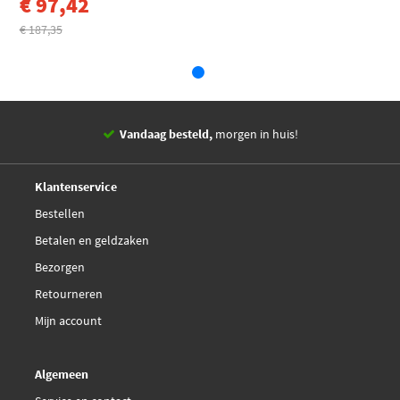
€ 97,42
€ 187,35
Vandaag besteld,
morgen in huis!
14 dagen,
retourgarantie
Deskundig,
advies
Klantenservice
Bestellen
Betalen en geldzaken
Bezorgen
Retourneren
Mijn account
Algemeen