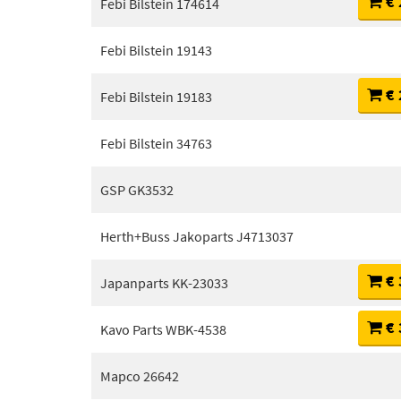
€ 
Febi Bilstein 174614
Febi Bilstein 19143
€ 
Febi Bilstein 19183
Febi Bilstein 34763
GSP GK3532
Herth+Buss Jakoparts J4713037
€ 
Japanparts KK-23033
€ 
Kavo Parts WBK-4538
Mapco 26642