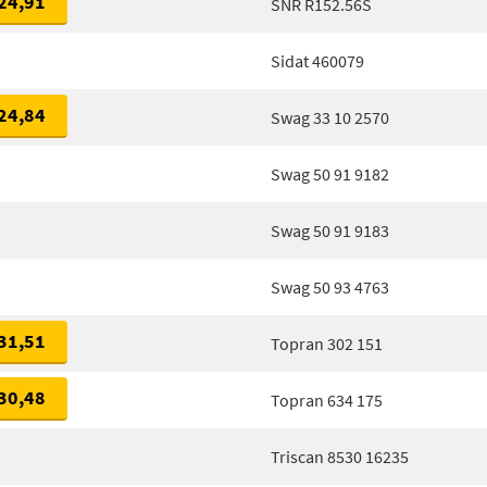
24,91
SNR R152.56S
Sidat 460079
24,84
Swag 33 10 2570
Swag 50 91 9182
Swag 50 91 9183
Swag 50 93 4763
31,51
Topran 302 151
30,48
Topran 634 175
Triscan 8530 16235