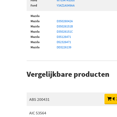
Ford
W703474S300
Ford
YS4Z1A049AA
Mazda
Mazda
D35026042A
Mazda
D35026151B
Mazda
D35026151C
Mazda
D35126471
Mazda
D52326471
Mazda
DD3226139
Vergelijkbare producten
€ 
ABS 200431
AIC 53564