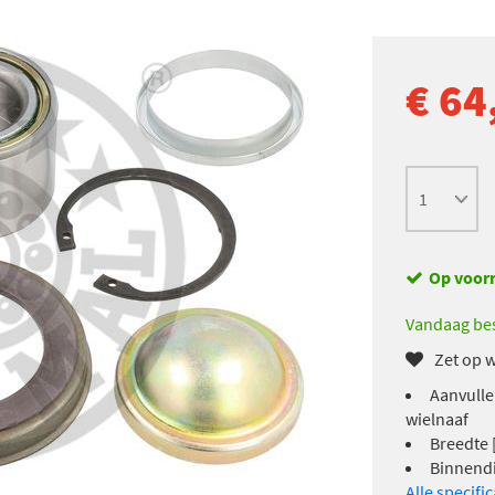
€ 64
Op voor
Vandaag bes
Zet op w
Aanvulle
wielnaaf
Breedte 
Binnendi
Alle specifi