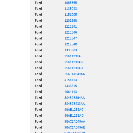
Ford
1085565
Ford
1135043
Ford
1151005
Ford
1201568
Ford
1212541
Ford
1212546
Ford
1212547
Ford
1212548
Ford
1335383
Ford
2S611238AF
Ford
2S611238AG
Ford
2S611238AH
Ford
2S6J1A049AA
Ford
4154713
Ford
4336515
Ford
4664143
Ford
5S432B384AA
Ford
5S432B433AA
Ford
98AB1238AC
Ford
98AB1238AD
Ford
98AX1A049AA
Ford
98AX1A049AB