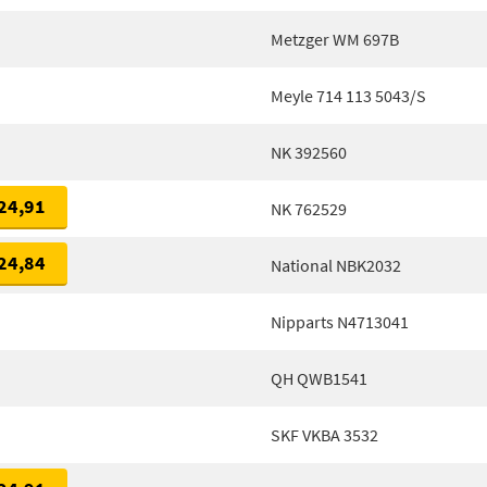
Metzger WM 697B
Meyle 714 113 5043/S
NK 392560
24,91
NK 762529
24,84
National NBK2032
Nipparts N4713041
QH QWB1541
SKF VKBA 3532