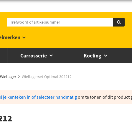
elmerken
Carrosserie
Koeling
Wiellager
Wiellagerset Optimal 302212
l je kenteken in of selecteer handmatig
om te tonen of dit product g
212