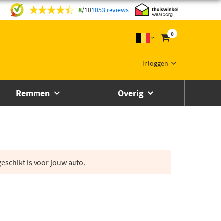
8
/
10
1053 reviews
0
Inloggen
Remmen
Overig
eschikt is voor jouw auto.