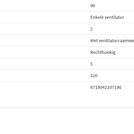
90
Enkele ventilator
2
Met ventilatorraamw
Rechthoekig
5
320
8718042107190