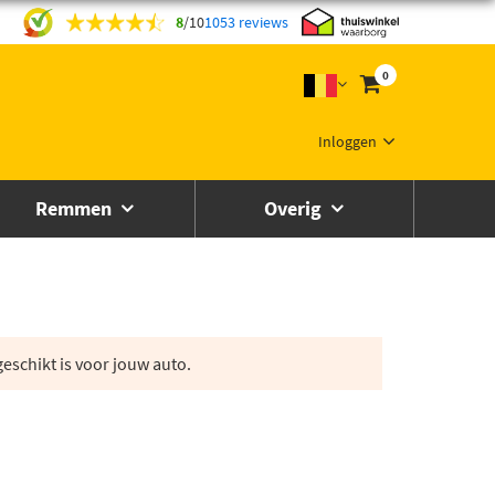
8
/
10
1053 reviews
0
Inloggen
Remmen
Overig
eschikt is voor jouw auto.