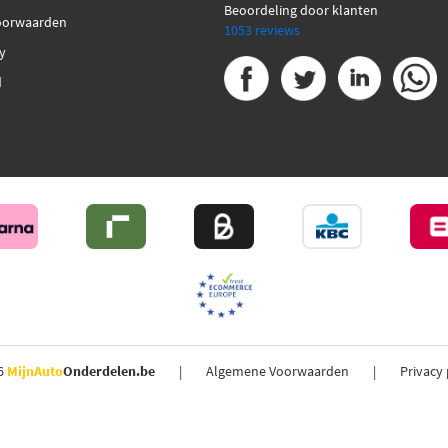
Beoordeling door klanten
oorwaarden
1053 reviews
cy
d
6
MijnAuto
Onderdelen.be
Algemene Voorwaarden
Privacy 