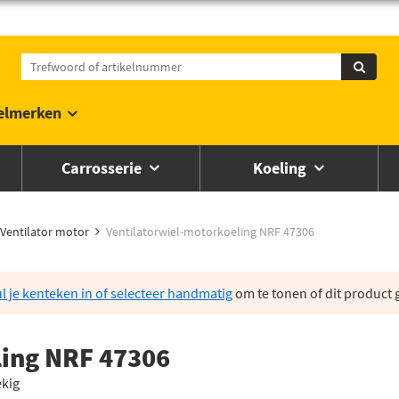
elmerken
Carrosserie
Koeling
Ventilator motor
Ventilatorwiel-motorkoeling NRF 47306
l je kenteken in of selecteer handmatig
om te tonen of dit product g
ling NRF 47306
ekig