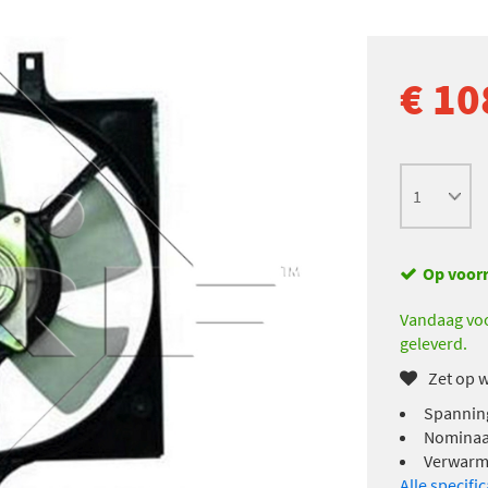
€ 10
Op voor
Vandaag voo
geleverd.
Zet op w
Spanning
Nominaal
Verwarmi
Alle specifi