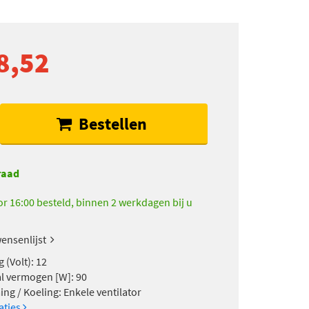
8,52
Bestellen
raad
r 16:00 besteld, binnen 2 werkdagen bij u
ensenlijst
 (Volt): 12
 vermogen [W]: 90
ng / Koeling: Enkele ventilator
caties