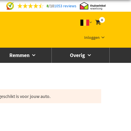
8
/
10
1053 reviews
0
Inloggen
Remmen
Overig
eschikt is voor jouw auto.