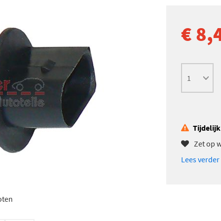
€ 8,
Tijdelij
Zet op w
Lees verder
oten