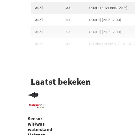
Audi
A3
A3 (8L1) SUV (1996 - 2006)
Audi
S3
A3 (8P1) (2003 - 2013)
Audi
S3
A3 (8P1) (2003 - 2013)
Audi
A3
A3 Cabriolet (8P7) (2008 - 2013
Laatst bekeken
Sensor
wis/was
waterstand
Metzger