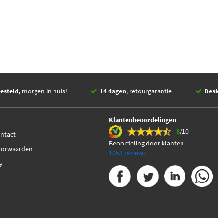
esteld,
morgen in huis!
14 dagen,
retourgarantie
Des
Klantenbeoordelingen
8
/10
ontact
Beoordeling door klanten
oorwaarden
1053 reviews
cy
d