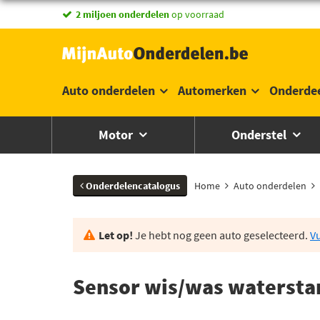
Vandaag besteld,
morgen in huis *
Auto onderdelen
Automerken
Onderde
Motor
Onderstel
Onderdelencatalogus
Home
Auto onderdelen
Let op!
Je hebt nog geen auto geselecteerd.
Vu
Sensor wis/was watersta