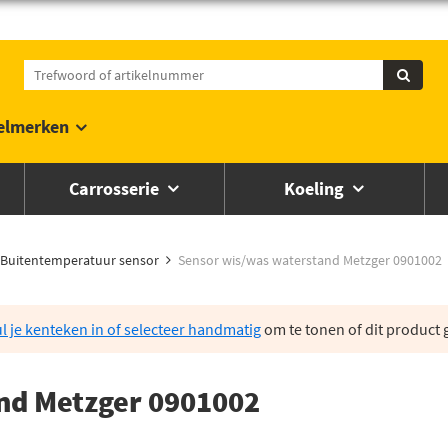
elmerken
Carrosserie
Koeling
Buitentemperatuur sensor
Sensor wis/was waterstand Metzger 0901002
l je kenteken in of selecteer handmatig
om te tonen of dit product g
nd Metzger 0901002