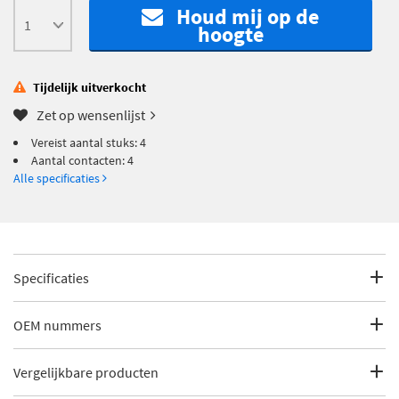
Houd mij op de
hoogte
Tijdelijk uitverkocht
Zet op wensenlijst
Vereist aantal stuks: 4
Aantal contacten: 4
Alle specificaties
Specificaties
Fabrikantcode
0880445
OEM nummers
Merk
Metzger
Opel
Vergelijkbare producten
Opel
12 08 089
Categorie
Bobine kapot? Vervang hem zelf!