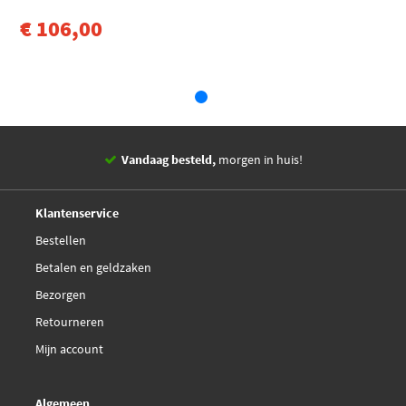
Lucas DMB1105
€ 106,00
Magneti Marelli
060717153012
Valeo 245331
Vandaag besteld,
morgen in huis!
Vemo V40-70-0084
14 dagen,
retourgarantie
Deskundig,
advies
Klantenservice
WAI CUF491
Bestellen
Betalen en geldzaken
Bezorgen
Retourneren
Mijn account
Algemeen