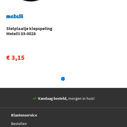
155 (167_) Hatchback (1992 - 1997)
Alfa Romeo
156
156 (932_) Open laadbak/ Chassis (1997 - 2005)
Stelplaatje klepspeling
Alfa Romeo
156
Metelli 03-0028
156 Sportwagon (932_) (1997 - 2006)
Toon meer
€ 3,15
Vandaag besteld,
morgen in huis!
14 dagen,
retourgarantie
Deskundig,
advies
Klantenservice
Bestellen