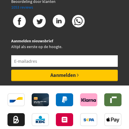
Beoordeling door klanten
Vemo V46-76-0013
1053 reviews
Aanmelden nieuwsbrief
Altijd als eerste op de hoogte.
Aanmelden