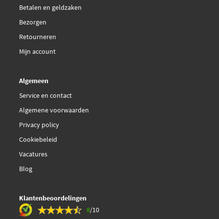
Betalen en geldzaken
460000480010
Bezorgen
€ 54,51
Magneti Marelli
Retourneren
466016355036
Mijn account
€ 81,98
Pierburg 7.05270.54.0
Algemeen
Service en contact
Sidat 90054
Algemene voorwaarden
Sidat 90135
Privacy policy
Cookiebeleid
Sidat 90135HQ
Vacatures
Blog
Sidat 90951
Valeo Compact 368070
Klantenbeoordelingen
8
/10