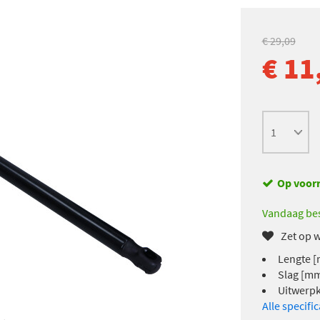
€ 29,09
€ 11
Op voor
Vandaag bes
Zet op w
Lengte [
Slag [mm
Uitwerpk
Alle specifi