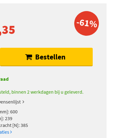
-61%
,35
Bestellen
raad
teld, binnen 2 werkdagen bij u geleverd.
ensenlijst
mm]: 600
]: 239
racht [N]: 385
caties