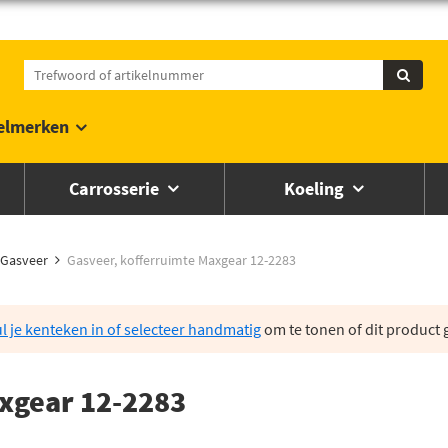
elmerken
Carrosserie
Koeling
Gasveer
Gasveer, kofferruimte Maxgear 12-2283
l je kenteken in of selecteer handmatig
om te tonen of dit product g
xgear 12-2283