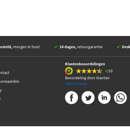
esteld,
morgen in huis!
14 dagen,
retourgarantie
Des
Klantenbeoordelingen
8
/10
ontact
Beoordeling door klanten
oorwaarden
1053 reviews
cy
d