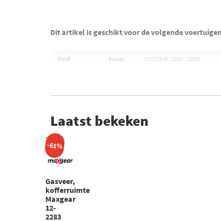
Dit artikel is geschikt voor de volgende voertuige
Ford
Focus
FOCUS III (2010 - 2020)
Laatst bekeken
-61%
Gasveer,
kofferruimte
Maxgear
12-
2283