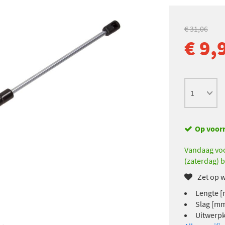
€ 31,06
€ 9,
Op voor
Vandaag voo
(zaterdag) b
Zet op w
Lengte [
Slag [mm
Uitwerpk