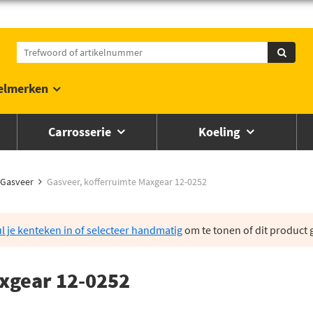
elmerken
Carrosserie
Koeling
Gasveer
Gasveer, kofferruimte Maxgear 12-0252
l je kenteken in of selecteer handmatig
om te tonen of dit product g
xgear 12-0252