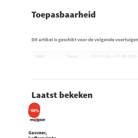
Toepasbaarheid
Dit artikel is geschikt voor de volgende voertuige
Ford
Focus
FOCUS II (DA_, HCP, DP) (2004 
Laatst bekeken
-68%
Gasveer,