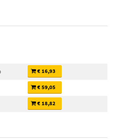
€ 16,93
0
€ 59,05
€ 18,82