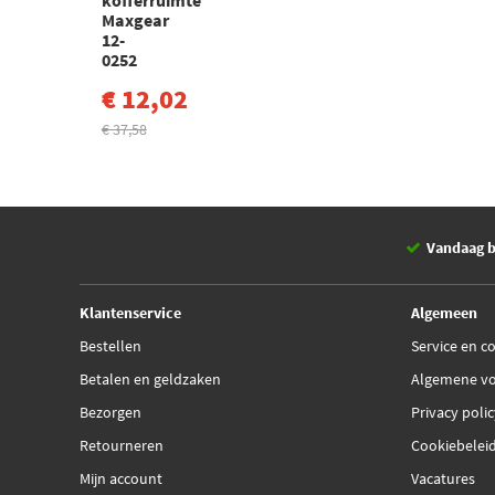
kofferruimte
Maxgear
12-
0252
€ 12,02
€ 37,58
Vandaag b
Klantenservice
Algemeen
Bestellen
Service en c
Betalen en geldzaken
Algemene v
Bezorgen
Privacy poli
Retourneren
Cookiebelei
Mijn account
Vacatures