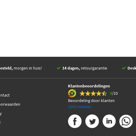
esteld,
morgen in huis!
14 dagen,
retourgarantie
Des
Klantenbeoordelingen
8
/10
ontact
Beoordeling door klanten
oorwaarden
1053 reviews
cy
d