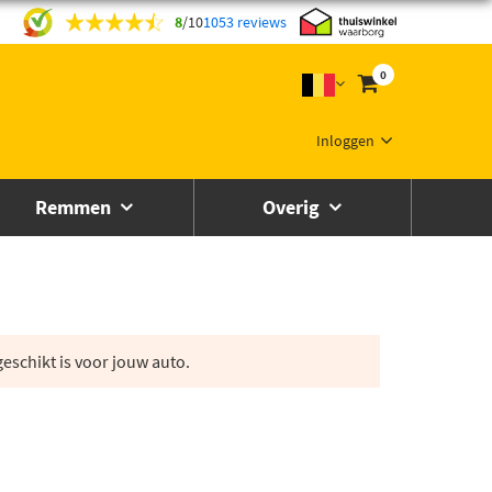
8
/
10
1053 reviews
0
Inloggen
Remmen
Overig
eschikt is voor jouw auto.