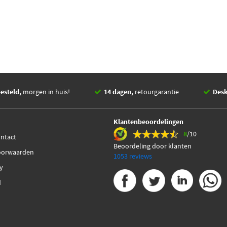
esteld,
morgen in huis!
14 dagen,
retourgarantie
Des
Klantenbeoordelingen
8
/10
ontact
Beoordeling door klanten
oorwaarden
1053 reviews
cy
d