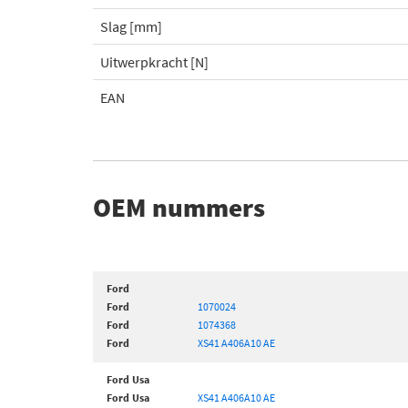
Slag [mm]
Uitwerpkracht [N]
EAN
OEM nummers
Ford
Ford
1070024
Ford
1074368
Ford
XS41 A406A10 AE
Ford Usa
Ford Usa
XS41 A406A10 AE