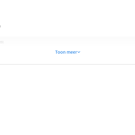
n
09)
Toon meer