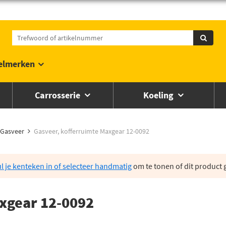
elmerken
Carrosserie
Koeling
Gasveer
Gasveer, kofferruimte Maxgear 12-0092
l je kenteken in of selecteer handmatig
om te tonen of dit product g
xgear 12-0092