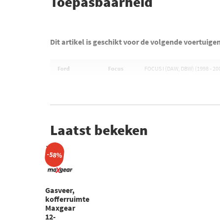
Toepasbaarheid
Dit artikel is geschikt voor de volgende voertuige
Ford
Focus
FOCUS I (DAW, DBW) (1998 - 20
Laatst bekeken
-58%
Gasveer,
kofferruimte
Maxgear
12-