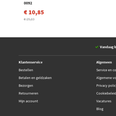
0092
€ 10,85
€ 25,83
Vandaag b
Klantenservice
Algemeen
Bestellen
Service en c
Betalen en geldzaken
Algemene v
Bezorgen
Privacy poli
Retourneren
Cookiebelei
Mijn account
Vacatures
Blog