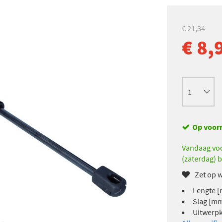
€ 21,34
€ 8,
Op voor
Vandaag voo
(zaterdag) b
Zet op w
Lengte [
Slag [mm
Uitwerpk