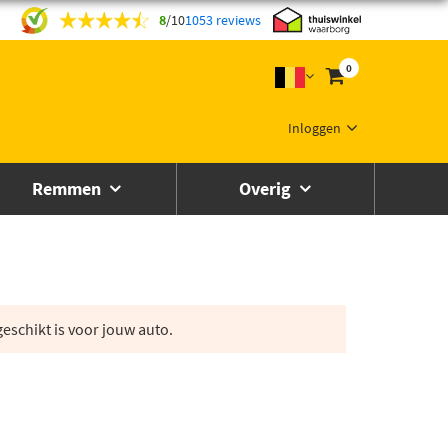
8
/
10
1053 reviews
0
Inloggen
Remmen
Overig
eschikt is voor jouw auto.