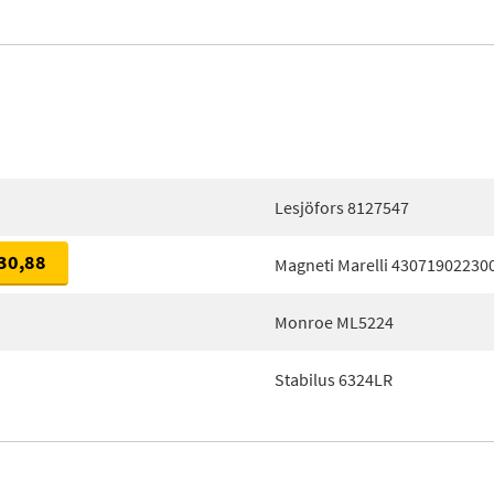
Lesjöfors 8127547
30,88
Magneti Marelli 43071902230
Monroe ML5224
Stabilus 6324LR