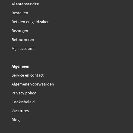
Klantenservice
Skoda
1J0959455D
Valeo 696042
Skoda
1J0959455F
Bestellen
Skoda
6H0959455B
Betalen en geldzaken
Skoda
6N0959455F
€ 33,12
Van Wezel 5888744
Skoda
6N0959455G
Bezorgen
Skoda
6Q0959455K
Retourneren
Skoda
6X0959455F
Van Wezel 5888747
Mijn account
€ 158,59
Van Wezel 5888749
Algemeen
Service en contact
Algemene voorwaarden
Privacy policy
Cookiebeleid
Vacatures
Blog