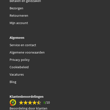
Betalen en geldzaken
NK 804716
Bezorgen
Retourneren
National NWC5143
Mijn account
QH BWC3270
Algemeen
QH BWC3276
Service en contact
Algemene voorwaarden
QH BWC3282
Privacy policy
€ 37,07
Cookiebeleid
TRW BWH213
Vacatures
Blog
Klantenbeoordelingen
8
/10
Beoordeling door klanten