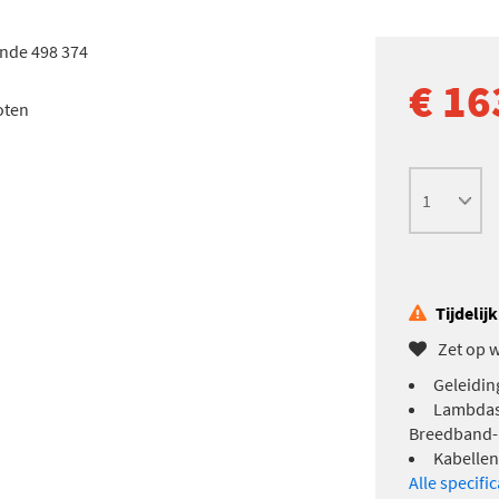
€ 16
oten
Tijdelij
Zet op w
Geleidin
Lambdaso
Breedband-
Kabellen
Alle specifi