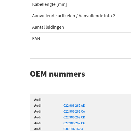
Kabellengte [mm]
Aanvullende artikelen / Aanvullende info 2
Aantal leidingen
EAN
OEM nummers
Audi
Audi
022 906 262 AD
Audi
022 906 262 CA
Audi
022 906 262 CD
Audi
022 906 262 CG
Audi
03C 906 262 A