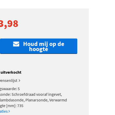
3,98
Houd mij op de
hoogte
k uitverkocht
ensenlijst
gswaarde: 5
nde: Schroefdraad vooraf ingevet,
lambdasonde, Planarsonde, Verwarmd
gte [mm]: 735
caties