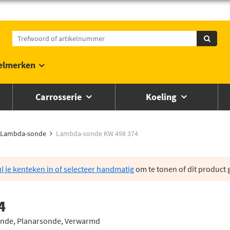
elmerken
Carrosserie
Koeling
Lambda-sonde
Lambda-sonde KW 498 374
l je kenteken in of selecteer handmatig
om te tonen of dit product g
4
onde, Planarsonde, Verwarmd