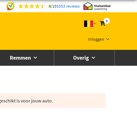
8
/
10
1053 reviews
0
Inloggen
Remmen
Overig
eschikt is voor jouw auto.