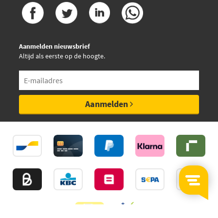
Mini
11 51 1 744 243
Mini
11 51 7 503 884
Mini
11 51 7 504 040
Mini
11 51 7 509 985
Aanmelden nieuwsbrief
Mini
11 51 7 527 799
Altijd als eerste op de hoogte.
Mini
11 51 7 527 910
Mini
11511433712
Mini
11511433828
Mini
11511437648
Mini
11511722536
Aanmelden
Mini
11511730414
Mini
11511740241
Mini
11511744243
Mini
11517503884
Mini
11517504040
Mini
11517509985
Mini
11517527799
Mini
11517527910
Mini
1433712
Mini
1433828
Mini
1437648
Mini
1722536