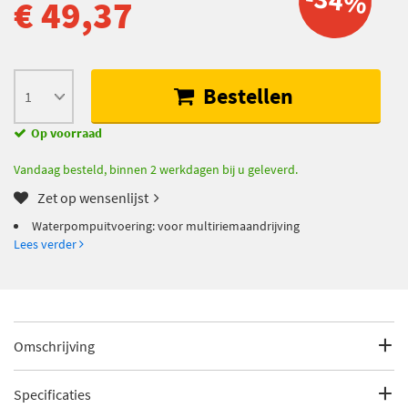
-34%
€ 49,37
Bestellen
Op voorraad
Vandaag besteld, binnen 2 werkdagen bij u geleverd.
Zet op wensenlijst
Waterpompuitvoering: voor multiriemaandrijving
Lees verder
Omschrijving
Waterpompuitvoering: voor multiriemaandrijving
Specificaties
EAN: 4005108953698