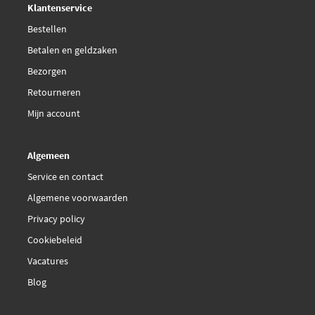
Klantenservice
€ 78,95
NTK 81429
Bestellen
Betalen en geldzaken
SPJ 2SC0137
Bezorgen
Seim CP27
Retourneren
Mijn account
Topran 207 339
Algemeen
Vemo V40-72-0361
Service en contact
Algemene voorwaarden
WAI CRK9108
Privacy policy
Cookiebeleid
Vacatures
Blog