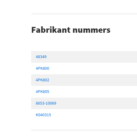
Fabrikant nummers
48349
4PK800
4PK802
4PK805
8653-10069
K040315