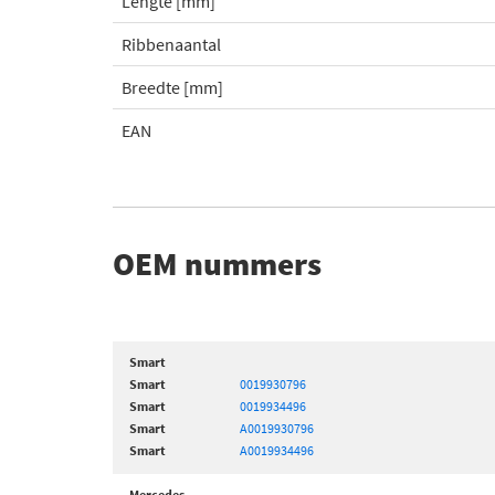
Lengte [mm]
Ribbenaantal
Breedte [mm]
EAN
OEM nummers
Smart
Smart
0019930796
Smart
0019934496
Smart
A0019930796
Smart
A0019934496
Mercedes