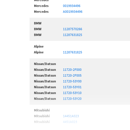
Mercedes
0019934496
Mercedes
A0019934496
BMW
BMW
11287570266
BMW
11287631825
Alpine
Alpine
11287631825
Nissan/Datsun
Nissan/Datsun
11720-2F000
Nissan/Datsun
11720-2F005
Nissan/Datsun
11720-53Y00
Nissan/Datsun
11720-53Y01
Nissan/Datsun
11720-53Y10
Nissan/Datsun
11720-53Y20
Mitsubishi
Mitsubishi
14451A023
Mitsubishi
4451A023