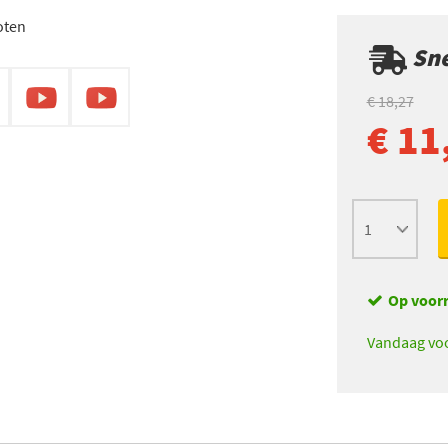
oten
Sne
€ 18,27
€ 11
Op voor
Vandaag voo