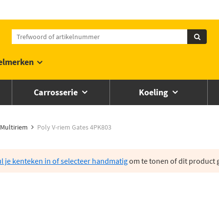
elmerken
Carrosserie
Koeling
Multiriem
Poly V-riem Gates 4PK803
l je kenteken in of selecteer handmatig
om te tonen of dit product g
3