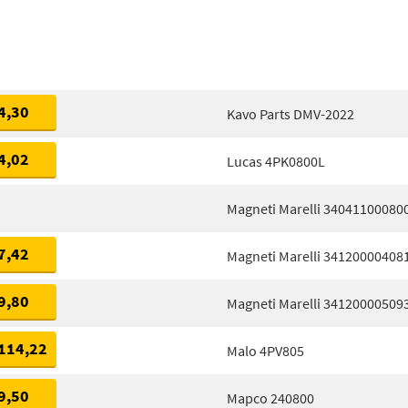
4,30
Kavo Parts DMV-2022
4,02
Lucas 4PK0800L
Magneti Marelli 34041100080
7,42
Magneti Marelli 34120000408
9,80
Magneti Marelli 34120000509
114,22
Malo 4PV805
9,50
Mapco 240800