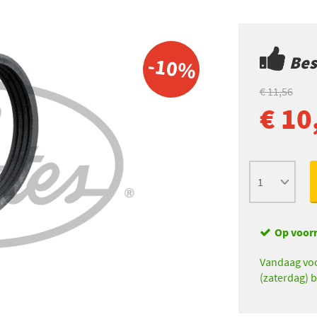
Best
-10%
€ 11,56
€ 10
Op voor
Vandaag voo
(zaterdag) b