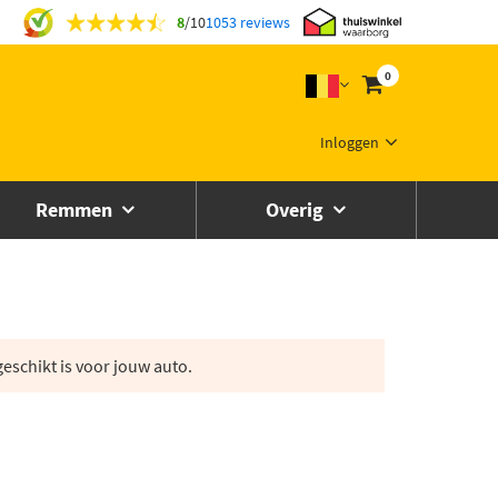
8
/
10
1053 reviews
0
Inloggen
Remmen
Overig
eschikt is voor jouw auto.