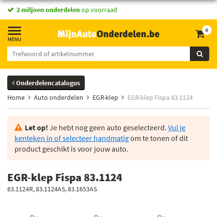
2 miljoen onderdelen
op voorraad
0
Onderdelencatalogus
Home
Auto onderdelen
EGR-klep
EGR-klep Fispa 83.1124
Let op!
Je hebt nog geen auto geselecteerd.
Vul je
kenteken in of selecteer handmatig
om te tonen of dit
product geschikt is voor jouw auto.
EGR-klep Fispa 83.1124
83.1124R, 83.1124AS, 83.1653AS