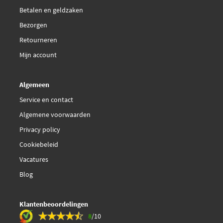
Nissens 98378
Betalen en geldzaken
€ 169,59
Bezorgen
Pierburg 7.04493.17.0
Retourneren
QH XEGR256
Mijn account
Standard 18042
Algemeen
Service en contact
Vemo V20-63-0027
Algemene voorwaarden
Privacy policy
Cookiebeleid
Vacatures
Blog
Klantenbeoordelingen
8
/10