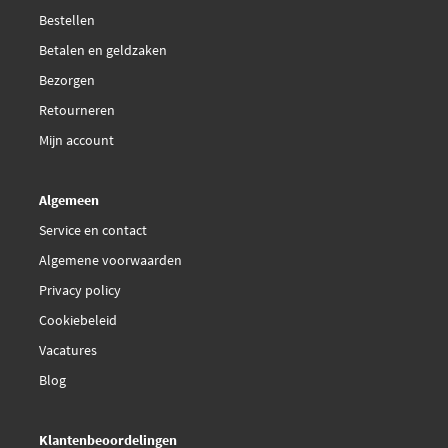
Lancia
4067872
Bestellen
Lancia
4108672
Betalen en geldzaken
Lancia
4276954
Lancia
4349082
Bezorgen
Lancia
4407984
Retourneren
Lancia
4409505
Lancia
4414600
Mijn account
Lancia
4448131
Lancia
46458931
Lancia
60813687
Algemeen
Lancia
7588802
Service en contact
Lancia
7588882
Lancia
7591297
Algemene voorwaarden
Iveco
Privacy policy
Iveco
4448131
Cookiebeleid
Standard A
Vacatures
utomobile
Standard A
52400
Blog
utomobile
Klantenbeoordelingen