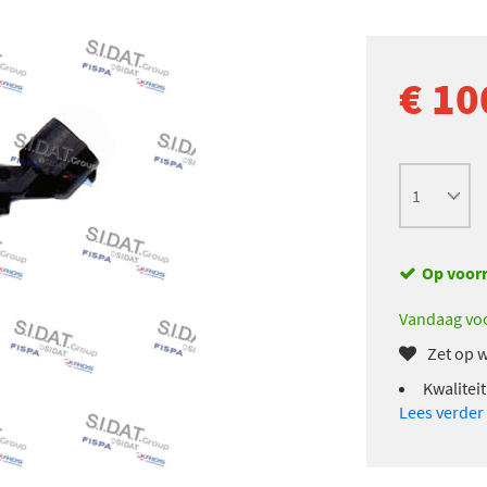
€ 10
Op voor
Vandaag voo
Zet op w
Kwalitei
Lees verder