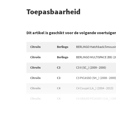
Toepasbaarheid
Dit artikel is geschikt voor de volgende voertuige
Citroën
Berlingo
BERLINGO Hatchback/limousine
Citroën
Berlingo
BERLINGO MULTISPACE (B9) (20
Citroën
C3
C3 II (SC_) (2009 - 2000)
Citroën
C3
C3 PICASSO (SH_) (2008 - 2000
Citroën
C4
C4 Coupé (LA_) (2004 - 2013)
Citroën
C4
C4 GRAND PICASSO I (UA_) (200