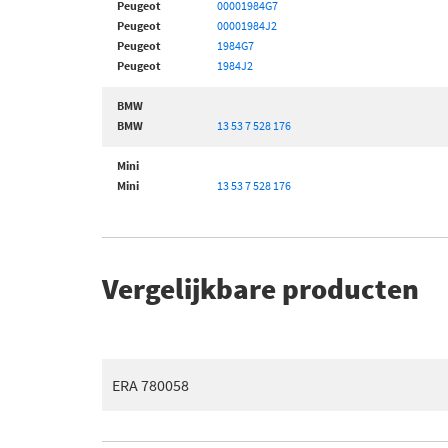
Peugeot
00001984G7
Peugeot
00001984J2
Peugeot
1984G7
Peugeot
1984J2
BMW
BMW
13 53 7 528 176
Mini
Mini
13 53 7 528 176
Vergelijkbare producten
ERA 780058