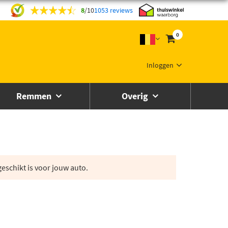
8
/
10
1053 reviews
0
Inloggen
Remmen
Overig
eschikt is voor jouw auto.