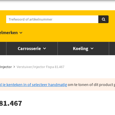
elmerken
Carrosserie
Koeling
Injector
Verstuiver/Injector Fispa 81.467
l je kenteken in of selecteer handmatig
om te tonen of dit product g
 81.467