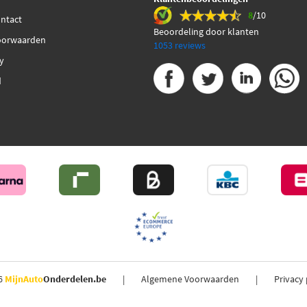
8
/10
ontact
Beoordeling door klanten
oorwaarden
1053 reviews
cy
d
6
MijnAuto
Onderdelen.be
Algemene Voorwaarden
Privacy 