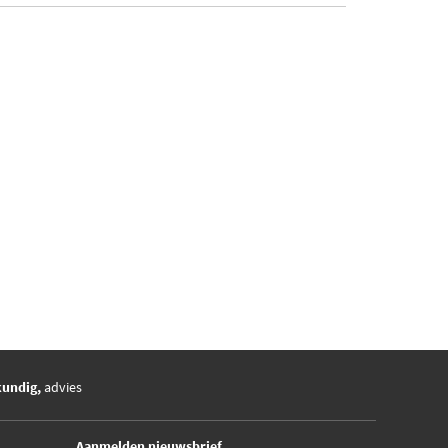
kundig,
advies
Aanmelden nieuwsbrief