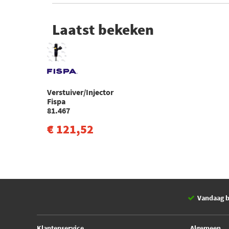
Laatst bekeken
Verstuiver/Injector
Fispa
81.467
€ 121,52
Vandaag b
Klantenservice
Algemeen