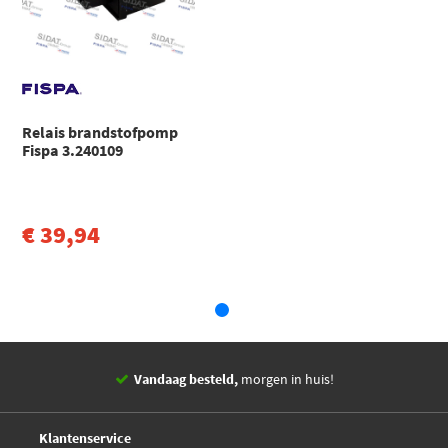
Fiat
Toon meer
Fiat
9629945980
Fiat
9642204080
Lancia
Lancia
9629945980
Relais brandstofpomp
Lancia
9642204080
Fispa 3.240109
€ 39,94
Vandaag besteld,
morgen in huis!
14 dagen,
retourgarantie
Deskundig,
advies
Klantenservice