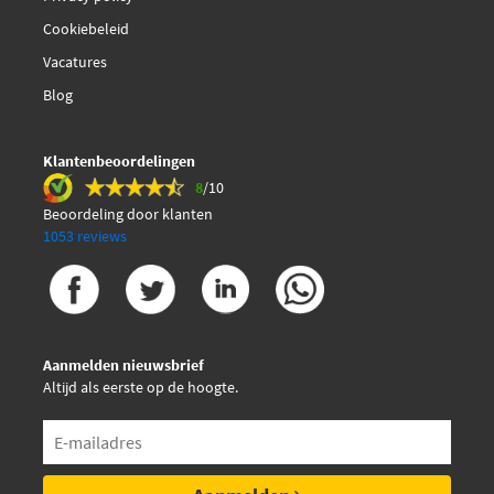
Cookiebeleid
€ 46,40
Monroe ML5772
Vacatures
Blog
NK 11025014
Optimal AG-50260
Klantenbeoordelingen
8
/10
€ 17,69
Beoordeling door klanten
Stabilus 030656
1053 reviews
Swag 50 93 1955
Topran 304 490
Aanmelden nieuwsbrief
Altijd als eerste op de hoogte.
Triscan 8710 16246
Vaico V25-0800