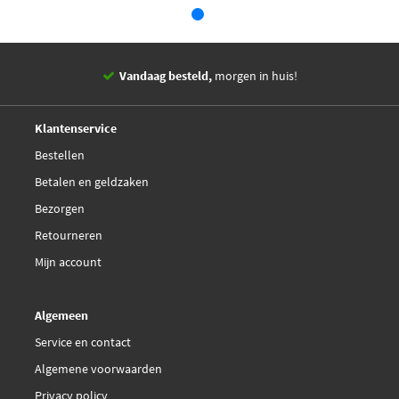
€ 15,86
Magneti Marelli
430719083800
Magneti Marelli
Vandaag besteld,
morgen in huis!
430719083805
14 dagen,
retourgarantie
Deskundig,
advies
Klantenservice
€ 7,94
Magnum Technology
Bestellen
MGS4018
Betalen en geldzaken
Malo 127109
Bezorgen
Retourneren
Mapco 91635
Mijn account
Maxgear 12-1718
Algemeen
Service en contact
Metzger 2110485
Algemene voorwaarden
€ 19,95
Meyle 740 910 0037
Privacy policy