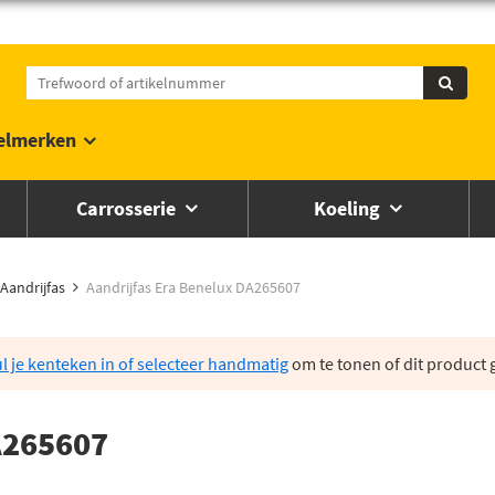
elmerken
Carrosserie
Koeling
Aandrijfas
Aandrijfas Era Benelux DA265607
l je kenteken in of selecteer handmatig
om te tonen of dit product g
A265607