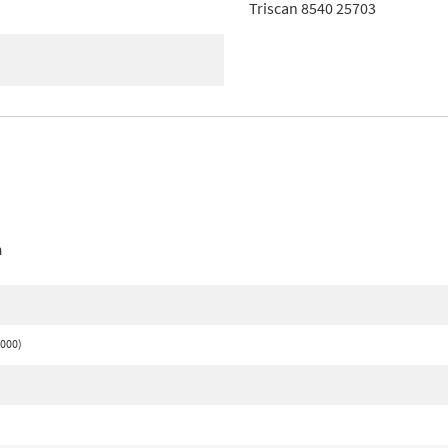
Triscan 8540 25703
n
2000)