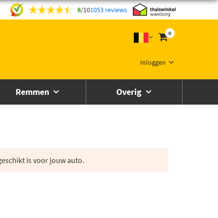
8
/
10
1053 reviews
0
Inloggen
Remmen
Overig
eschikt is voor jouw auto.