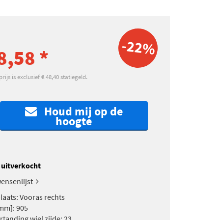
-22%
8,58 *
ijs is exclusief € 48,40 statiegeld.
Houd mij op de
hoogte
k uitverkocht
ensenlijst
aats: Vooras rechts
mm]: 905
rtanding wiel zijde: 23