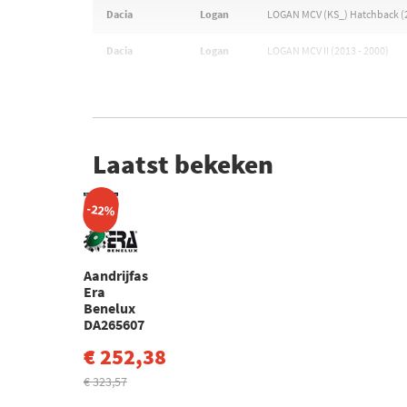
Dacia
Logan
LOGAN MCV (KS_) Hatchback (2
Dacia
Logan
LOGAN MCV II (2013 - 2000)
Laatst bekeken
-22%
Aandrijfas
Era
Benelux
DA265607
€ 252,38
€ 323,57