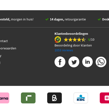
esteld,
morgen in huis!
14 dagen,
retourgarantie
Des
Klantenbeoordelingen
8
/10
ontact
Beoordeling door klanten
oorwaarden
1053 reviews
cy
d