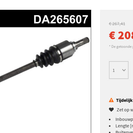
€ 267,41
€ 20
* De getoonde pr
Tijdelij
Zet op w
Inbouwpl
Lengte [
Buitenve