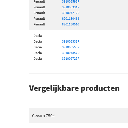
Renault
391005598R
Renault
391006331R
Renault
391007212R
Renault
8201130468
Renault
8201130510
Dacia
Dacia
391006331R
Dacia
391006553R
Dacia
391007857R
Dacia
391009727R
Vergelijkbare producten
Cevam 7504