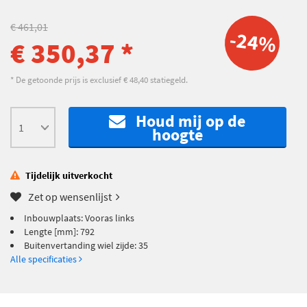
€ 461,01
-24%
€ 350,37 *
* De getoonde prijs is exclusief € 48,40 statiegeld.
Houd mij op de
hoogte
Tijdelijk uitverkocht
Zet op wensenlijst
Inbouwplaats: Vooras links
Lengte [mm]: 792
Buitenvertanding wiel zijde: 35
Alle specificaties