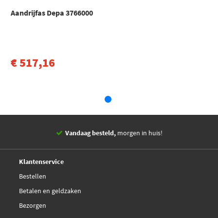
Aandrijfas Depa 3766000
€ 517,16
Vandaag besteld,
morgen in huis!
14 dagen,
retourgarantie
Deskundig,
advies
Klantenservice
Bestellen
Betalen en geldzaken
Bezorgen