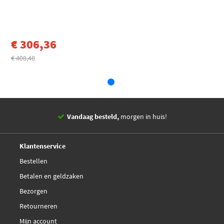
Getrokken massa
1500
[kg]
€ 306,36
Gewicht [kg]
17,52
€ 408,48
EAN
8712762043929
Vandaag besteld,
morgen in huis!
14 dagen,
retourgarantie
Deskundig,
advies
Klantenservice
Bestellen
Betalen en geldzaken
Bezorgen
Retourneren
Mijn account