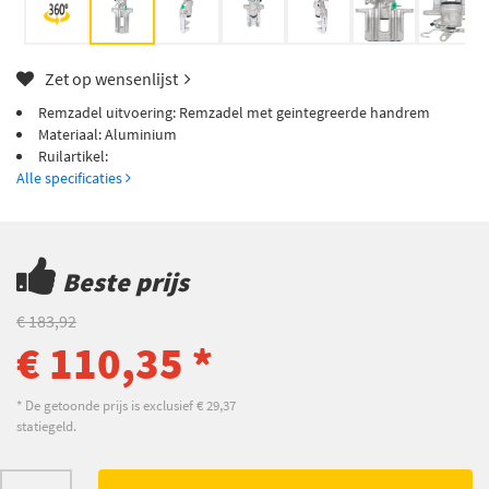
Zet op wensenlijst
Remzadel uitvoering: Remzadel met geintegreerde handrem
Materiaal: Aluminium
Ruilartikel:
Alle specificaties
Beste prijs
€ 183,92
€ 110,35 *
* De getoonde prijs is exclusief € 29,37
statiegeld.