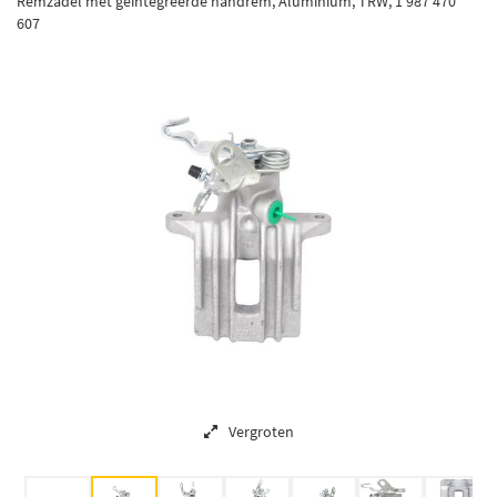
Remzadel met geintegreerde handrem, Aluminium, TRW, 1 987 470
607
Vergroten