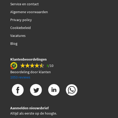
Service en contact
TMI BR003847
Algemene voorwaarden
Privacy policy
Triscan 8105 101629
Cookiebeleid
Vacatures
Blog
Klantenbeoordelingen
8
/10
Beoordeling door klanten
1053 reviews
Aanmelden nieuwsbrief
Altijd als eerste op de hoogte.