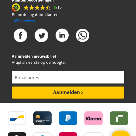
Klantenbeoordelingen
8
/10
€ 6,45
Knecht OC 295
Beoordeling door klanten
1053 reviews
Lucas LFOS120
Magneti Marelli
152071758732
Aanmelden nieuwsbrief
Altijd als eerste op de hoogte.
€ 7,88
Mahle Original OC 295
Malo 1510033
Aanmelden
€ 9,20
Mann-Filter W 712/52
Mapco 61201
Purflux LS246