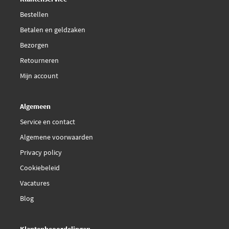
Fram PH8940
Bestellen
Betalen en geldzaken
Fram PH8993
Bezorgen
Retourneren
Hengst Filter H90W11
Mijn account
Hengst Filter H90W14
Algemeen
€ 6,78
Hengst Filter H90W17
Service en contact
Algemene voorwaarden
Hifi Filter SO 7072
Privacy policy
Cookiebeleid
Japanparts FO-0900S
Vacatures
Jp Group 1118500900
Blog
Kavo Parts FOF-10188