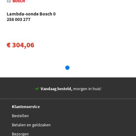
Lambda-sonde Bosch 0
258 003 277
€ 304,06
Vandaag besteld,
morgen in huis!
14 dagen,
retourgarantie
Deskundig,
advies
Klantenservice
Bestellen
Betalen en geldzaken
Bezorgen