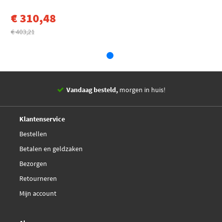
(uren)
€ 310,48
EAN
4061974379611
€ 403,21
Vandaag besteld,
morgen in huis!
14 dagen,
retourgarantie
Deskundig,
advies
Klantenservice
Bestellen
Betalen en geldzaken
Bezorgen
Retourneren
Mijn account