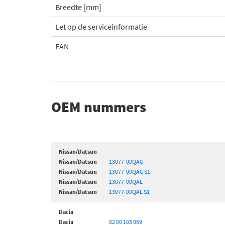
Breedte [mm]
Let op de serviceinformatie
EAN
OEM nummers
Nissan/Datsun
Nissan/Datsun
13077-00QAG
Nissan/Datsun
13077-00QAG S1
Nissan/Datsun
13077-00QAL
Nissan/Datsun
13077-00QAL S1
Dacia
Dacia
82 00 103 069