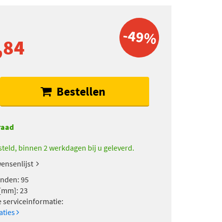
-49%
,84
Bestellen
raad
teld, binnen 2 werkdagen bij u geleverd.
ensenlijst
anden: 95
[mm]: 23
e serviceinformatie:
caties