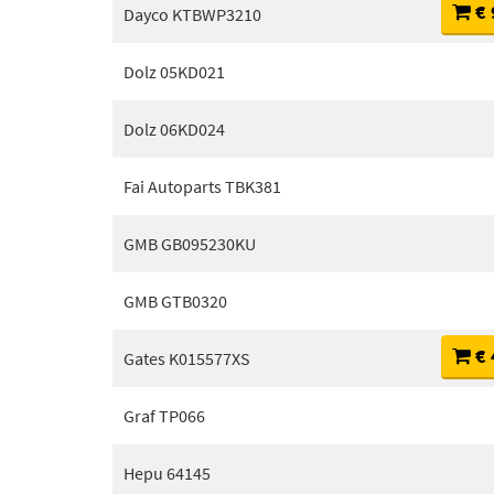
€ 
Dayco KTBWP3210
Dolz 05KD021
Dolz 06KD024
Fai Autoparts TBK381
GMB GB095230KU
GMB GTB0320
€ 
Gates K015577XS
Graf TP066
Hepu 64145