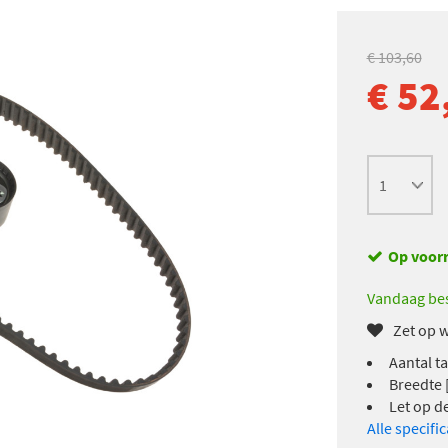
€ 103,60
€ 52
Op voor
Vandaag bes
Zet op w
Aantal t
Breedte 
Let op d
Alle specifi