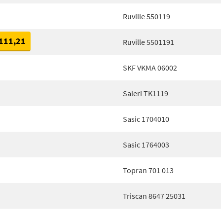
Ruville 550119
111,21
Ruville 5501191
SKF VKMA 06002
Saleri TK1119
Sasic 1704010
Sasic 1764003
Topran 701 013
Triscan 8647 25031