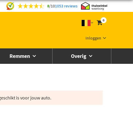
8
/
10
1053 reviews
0
Inloggen
Remmen
Overig
eschikt is voor jouw auto.