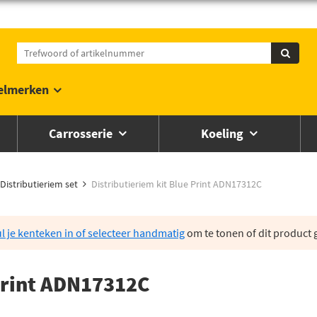
elmerken
Carrosserie
Koeling
Distributieriem set
Distributieriem kit Blue Print ADN17312C
l je kenteken in of selecteer handmatig
om te tonen of dit product g
 Print ADN17312C