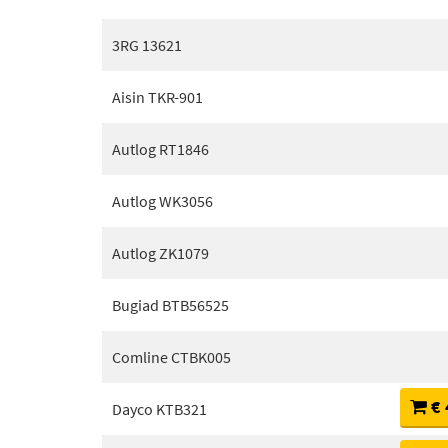
3RG 13621
Aisin TKR-901
Autlog RT1846
Autlog WK3056
Autlog ZK1079
Bugiad BTB56525
Comline CTBK005
€ 
Dayco KTB321