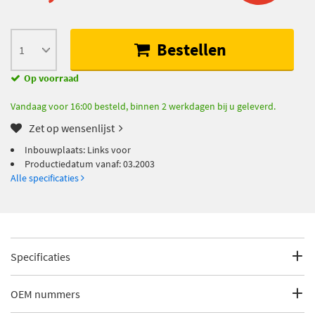
Bestellen
Op voorraad
Vandaag voor 16:00 besteld, binnen 2 werkdagen bij u geleverd.
Zet op wensenlijst
Inbouwplaats: Links voor
Productiedatum vanaf: 03.2003
Alle specificaties
Specificaties
Fabrikantcode
6502-07-2036915P
OEM nummers