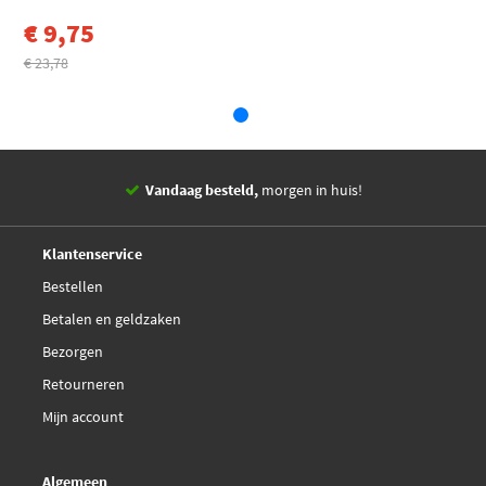
€ 9,75
€ 23,78
Vandaag besteld,
morgen in huis!
14 dagen,
retourgarantie
Deskundig,
advies
Klantenservice
Bestellen
Betalen en geldzaken
Bezorgen
Retourneren
Mijn account
Algemeen