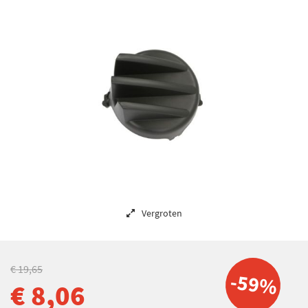
Vergroten
€ 19,65
-59%
€ 8,06