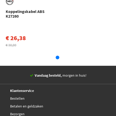
Koppelingskabel ABS
K27260
€ 26,38
€ 38,80
Vandaag besteld,
morgen in huis!
14 dagen,
retourgarantie
Deskundig,
advies
Klantenservice
Bestellen
Betalen en geldzaken
Bezorgen