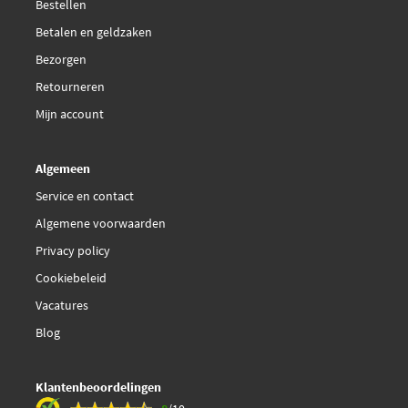
Bestellen
Betalen en geldzaken
Bezorgen
Retourneren
Mijn account
Algemeen
Service en contact
Algemene voorwaarden
Privacy policy
Cookiebeleid
Vacatures
Blog
Klantenbeoordelingen