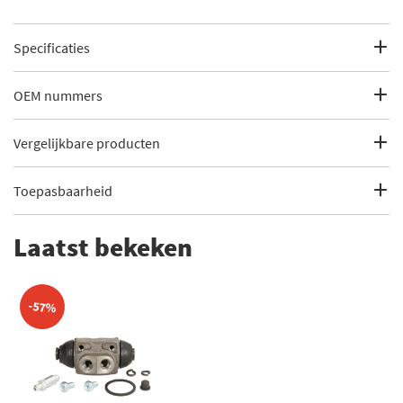
Specificaties
Fabrikantcode
C5G004ABE
OEM nummers
Merk
ABE
Ford
Vergelijkbare producten
Ford
1113980
Categorie
Wielremcilinders tot ruim 40%
Ford
6196053
goedkoper
Toepasbaarheid
€ 20,58
ABS 2806
Ford
91AB2261CA
Bekijk meer
ABE Wielremcilinder
Dit artikel is geschikt voor de volgende voertuigen
Laatst bekeken
Bosch 0 986 475 509
Inbouwplaats
Achteras
Ford
Escort
Bosch 0 986 475 739
Diameter [mm]
22,22
ESCORT CLASSIC (AAL, ABL) (1998 - 2000)
-57%
Materiaal
Gietijzer
Ford
Escort
€ 10,99
Febi Bilstein 05690
ESCORT CLASSIC (AAL, ABL) (1998 - 2000)
Remsysteem
TRW, LUCAS
Ford
Escort
LPR 4257
ESCORT CLASSIC Turnier (ANL) (1999 - 2000)
Gatdiameter
22,22