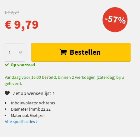
€ 22,77
-57%
€ 9,79
Bestellen
Op voorraad
Vandaag voor 16:00 besteld, binnen 2 werkdagen (zaterdag) bij u
geleverd.
Zet op wensenlijst
Inbouwplaats: Achteras
Diameter [mm]: 22,22
Materiaal: Gietijzer
Alle specificaties