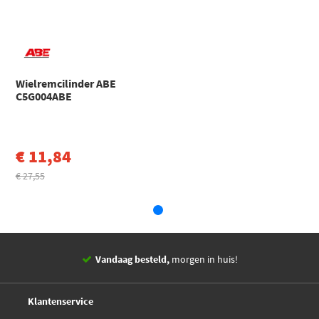
[mm]
Ford
Escort
Metzger 101-356
ESCORT CLASSIC Turnier (ANL) (1999 - 2000)
EAN
5900427209848
Ford
Escort
Swag 99 90 5690
ESCORT III Express (AVA) (1981 - 1986)
Wielremcilinder ABE
Ford
Escort
TRW BWH241
C5G004ABE
ESCORT III Turnier (AWA) Hatchback (1980 - 1985)
Toon meer
€ 11,84
€ 27,55
Vandaag besteld,
morgen in huis!
14 dagen,
retourgarantie
Deskundig,
advies
Klantenservice