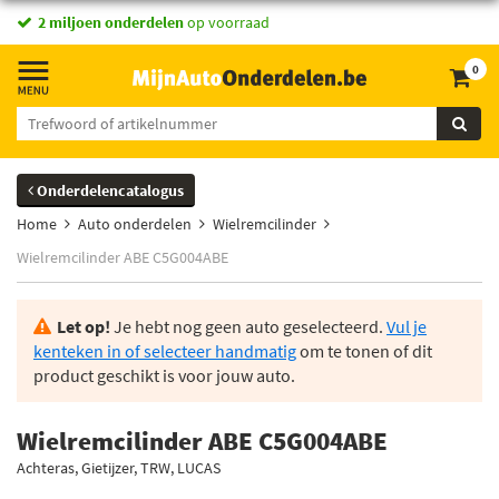
2 miljoen onderdelen
op voorraad
0
Onderdelencatalogus
Home
Auto onderdelen
Wielremcilinder
Wielremcilinder ABE C5G004ABE
Let op!
Je hebt nog geen auto geselecteerd.
Vul je
kenteken in of selecteer handmatig
om te tonen of dit
product geschikt is voor jouw auto.
Wielremcilinder ABE C5G004ABE
Achteras, Gietijzer, TRW, LUCAS