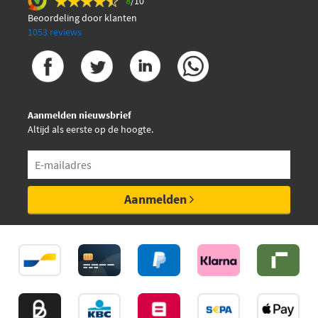
8
/10
Beoordeling door klanten
1053 reviews
Aanmelden nieuwsbrief
Altijd als eerste op de hoogte.
Aanmelden