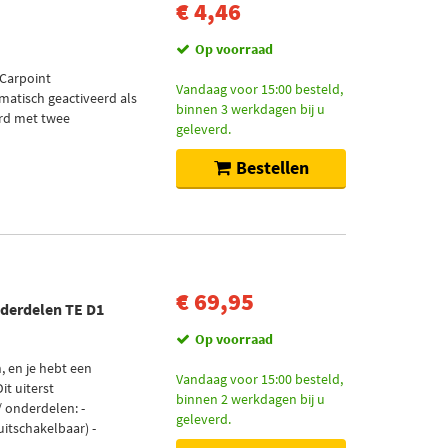
€ 4,46
Op voorraad
 Carpoint
Vandaag voor 15:00 besteld,
atisch geactiveerd als
binnen 3 werkdagen bij u
erd met twee
geleverd.
Bestellen
€ 69,95
derdelen TE D1
Op voorraad
, en je hebt een
Vandaag voor 15:00 besteld,
it uiterst
binnen 2 werkdagen bij u
/ onderdelen: -
geleverd.
itschakelbaar) -