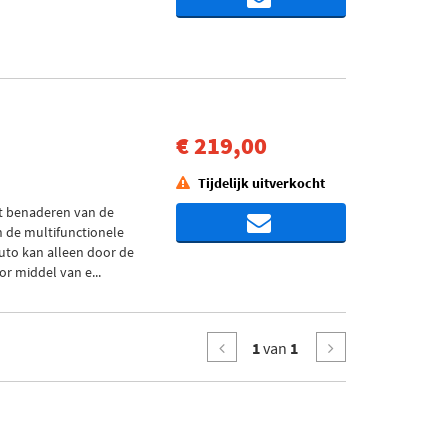
€ 219,00
Tijdelijk uitverkocht
et benaderen van de
n de multifunctionele
uto kan alleen door de
r middel van e...
1
van
1