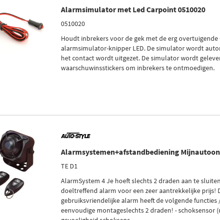
Alarmsimulator met Led Carpoint 0510020
0510020
Houdt inbrekers voor de gek met de erg overtuigende
alarmsimulator-knipper LED. De simulator wordt autom
het contact wordt uitgezet. De simulator wordt gelev
waarschuwinsstickers om inbrekers te ontmoedigen.
Alarmsystemen+afstandbediening Mijnautoon
TE D1
AlarmSystem 4 Je hoeft slechts 2 draden aan te sluiten
doeltreffend alarm voor een zeer aantrekkelijke prijs! D
gebruiksvriendelijke alarm heeft de volgende functies 
eenvoudige montageslechts 2 draden! - schoksensor (u