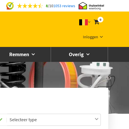
8
/
10
1053 reviews
0
Inloggen
Remmen
Overig
Selecteer type