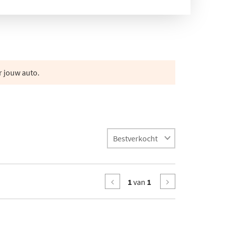
r jouw auto.
1
van
1