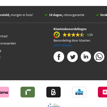
esteld,
morgen in huis!
14 dagen,
retourgarantie
Des
Klantenbeoordelingen
8
/10
ontact
Beoordeling door klanten
oorwaarden
1053 reviews
cy
d