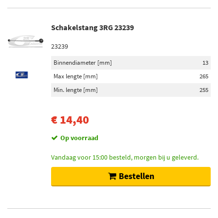
Schakelstang kogeltap (2)
Schakelstang 3RG 23239
Voorraad
23239
Op voorraad (34)
Niet op voorraad (10)
Binnendiameter [mm]
13
Max lengte [mm]
265
Min. lengte [mm]
255
€ 14,40
Op voorraad
Vandaag voor 15:00 besteld, morgen bij u geleverd.
Bestellen