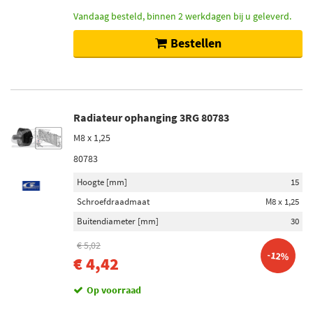
Vandaag besteld, binnen 2 werkdagen bij u geleverd.
Bestellen
Radiateur ophanging 3RG 80783
M8 x 1,25
80783
Hoogte [mm]
15
Schroefdraadmaat
M8 x 1,25
Buitendiameter [mm]
30
€ 5,02
-12%
€ 4,42
Op voorraad