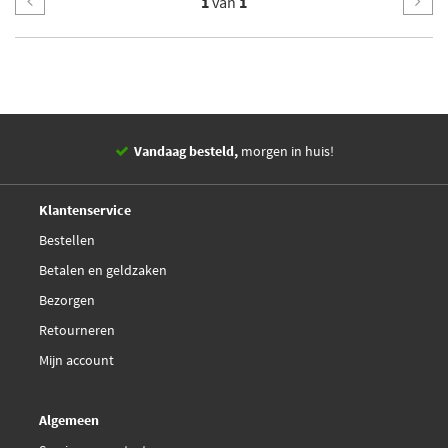
1
van
1
Vandaag besteld,
morgen in huis!
14 dagen,
retourgarantie
Deskundig,
advies
Klantenservice
Bestellen
Betalen en geldzaken
Bezorgen
Retourneren
Mijn account
Algemeen