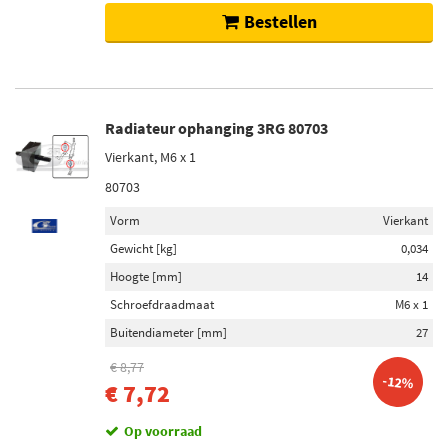
Bestellen
Radiateur ophanging 3RG 80703
Vierkant, M6 x 1
80703
Vorm
Vierkant
Gewicht [kg]
0,034
Hoogte [mm]
14
Schroefdraadmaat
M6 x 1
Buitendiameter [mm]
27
€ 8,77
-12%
€ 7,72
Op voorraad