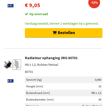
-12%
€ 9,05
Op voorraad
Vandaag besteld, binnen 2 werkdagen bij u geleverd.
Bestellen
Radiateur ophanging 3RG 80701
M8 x 1,5, Rubber/Metaal
80701
Gewicht [kg]
0,060
Hoogte [mm]
16
Buitendraad [mm]
M8 x 1,5
Buitendiameter [mm]
40