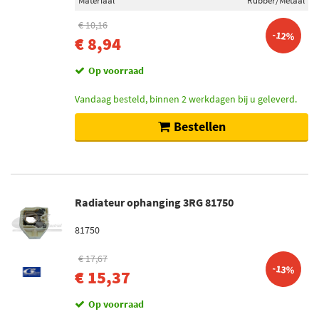
Materiaal
Rubber/Metaal
€ 10,16
-12%
€ 8,94
Op voorraad
Vandaag besteld, binnen 2 werkdagen bij u geleverd.
Bestellen
Radiateur ophanging 3RG 81750
81750
€ 17,67
-13%
€ 15,37
Op voorraad