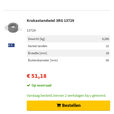
Krukastandwiel 3RG 13729
13729
Gewicht [kg]
0,290
Aantal tanden
22
Breedte [mm]
29
Buitendiameter [mm]
65
€ 51,18
Op voorraad
Vandaag besteld, binnen 2 werkdagen bij u geleverd.
Bestellen