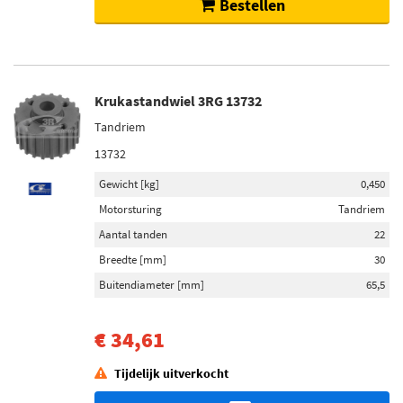
Bestellen
Krukastandwiel 3RG 13732
Tandriem
13732
Gewicht [kg]
0,450
Motorsturing
Tandriem
Aantal tanden
22
Breedte [mm]
30
Buitendiameter [mm]
65,5
€ 34,61
Tijdelijk uitverkocht