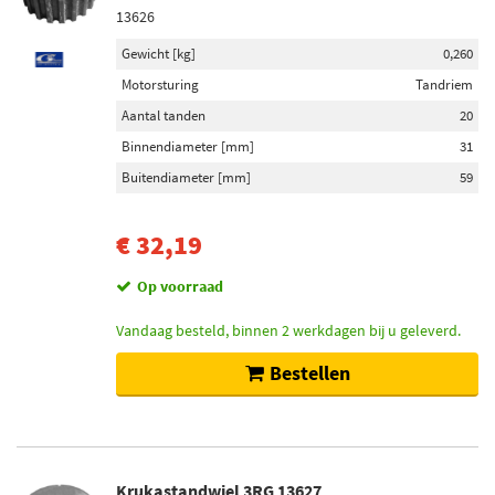
13626
Gewicht [kg]
0,260
Motorsturing
Tandriem
Aantal tanden
20
Binnendiameter [mm]
31
Buitendiameter [mm]
59
€ 32,19
Op voorraad
Vandaag besteld, binnen 2 werkdagen bij u geleverd.
Bestellen
Krukastandwiel 3RG 13627