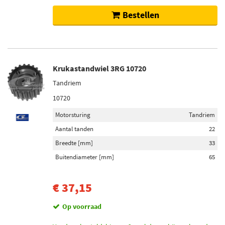
Bestellen
Krukastandwiel 3RG 10720
Tandriem
10720
Motorsturing
Tandriem
Aantal tanden
22
Breedte [mm]
33
Buitendiameter [mm]
65
€ 37,15
Op voorraad