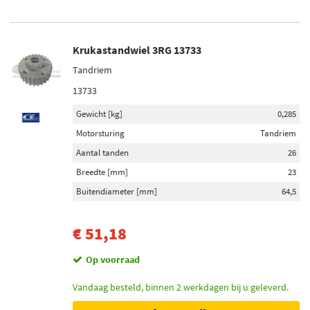
Krukastandwiel 3RG 13733
Tandriem
13733
Gewicht [kg]
0,285
Motorsturing
Tandriem
Aantal tanden
26
Breedte [mm]
23
Buitendiameter [mm]
64,5
€ 51,18
Op voorraad
Vandaag besteld, binnen 2 werkdagen bij u geleverd.