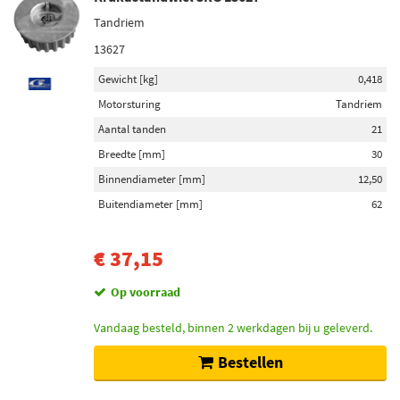
Tandriem
13627
Gewicht [kg]
0,418
Motorsturing
Tandriem
Aantal tanden
21
Breedte [mm]
30
Binnendiameter [mm]
12,50
Buitendiameter [mm]
62
€ 37,15
Op voorraad
Vandaag besteld, binnen 2 werkdagen bij u geleverd.
Bestellen