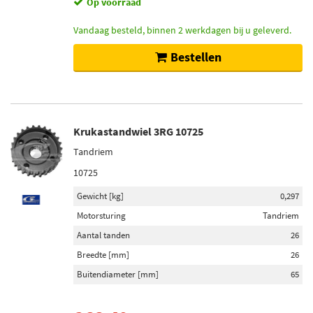
Op voorraad
Vandaag besteld, binnen 2 werkdagen bij u geleverd.
Bestellen
Krukastandwiel 3RG 10725
Tandriem
10725
Gewicht [kg]
0,297
Motorsturing
Tandriem
Aantal tanden
26
Breedte [mm]
26
Buitendiameter [mm]
65