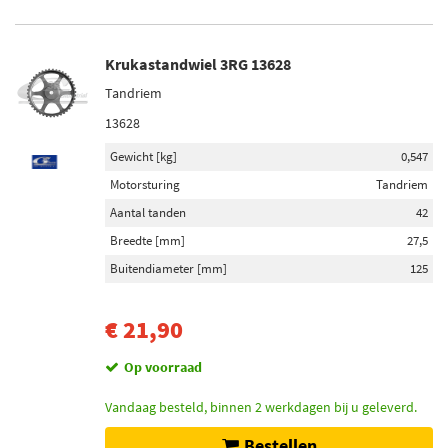
Krukastandwiel 3RG 13628
Tandriem
13628
Gewicht [kg]
0,547
Motorsturing
Tandriem
Aantal tanden
42
Breedte [mm]
27,5
Buitendiameter [mm]
125
€ 21,90
Op voorraad
Vandaag besteld, binnen 2 werkdagen bij u geleverd.
Bestellen