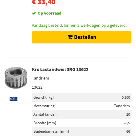
€ 33,40
Op voorraad
Vandaag besteld, binnen 2 werkdagen bij u geleverd.
Bestellen
Krukastandwiel 3RG 13622
Tandriem
13622
Gewicht [kg]
0,300
Motorsturing
Tandriem
Aantal tanden
20
Breedte [mm]
28,5
Buitendiameter [mm]
66