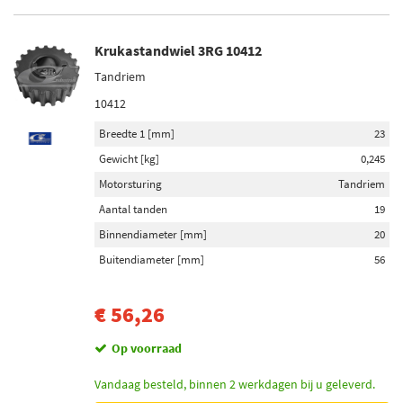
Niet op voorraad (1)
Krukastandwiel 3RG 10412
Tandriem
10412
Breedte 1 [mm]
23
Gewicht [kg]
0,245
Motorsturing
Tandriem
Aantal tanden
19
Binnendiameter [mm]
20
Buitendiameter [mm]
56
€ 56,26
Op voorraad
Vandaag besteld, binnen 2 werkdagen bij u geleverd.