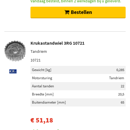
Vandaag besteld, binnen 2 werkdagen bij u geleverd.
Bestellen
Krukastandwiel 3RG 10721
Tandriem
10721
Gewicht [kg]
0,285
Motorsturing
Tandriem
Aantal tanden
22
Breedte [mm]
20,5
Buitendiameter [mm]
65
€ 51,18