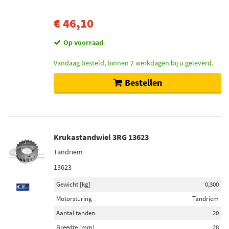
€ 46,10
Op voorraad
Vandaag besteld, binnen 2 werkdagen bij u geleverd.
Bestellen
Krukastandwiel 3RG 13623
Tandriem
13623
Gewicht [kg]
0,300
Motorsturing
Tandriem
Aantal tanden
20
Breedte [mm]
28